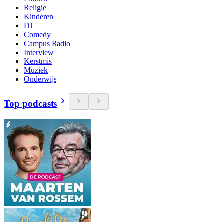
Religie
Kinderen
DJ
Comedy
Campus Radio
Interview
Kerstmis
Muziek
Onderwijs
Top podcasts