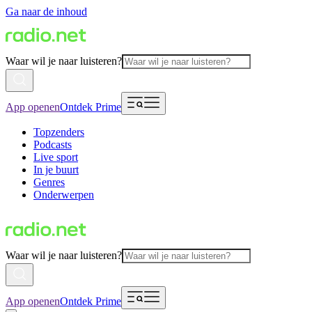
Ga naar de inhoud
Waar wil je naar luisteren?
App openen
Ontdek Prime
Topzenders
Podcasts
Live sport
In je buurt
Genres
Onderwerpen
Waar wil je naar luisteren?
App openen
Ontdek Prime