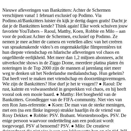
Nieuwe afleveringen van Bankzitters: Achter de Schermen
verschijnen vanaf 1 februari exclusief op Podimo. Via
Podimo.nl/Bankzitters luister én kijk je dertig dagen gratis! Dacht je
dat je de Bankzitters kende? Think again! Elke week schuiven jouw
favoriete YouTubers – Raoul, Matthy, Koen, Robbie en Milo – aan
voor de podcast Achter de Schermen, exclusief op Podimo. Ze
nemen je mee achter de camera en vertellen alles: van het creëren
van spraakmakende video’s en ongemakkelijke filmpremières tot
hun diepste vriendschap en hilarische afleveringen vol chaos en
ongefilterde eerlijkheid. Met meer dan 1,2 miljoen abonnees, acht
uitverkochte shows in de Ziggo Dome, meerdere platina platen én
noteringen in de Top 2000 zijn de mannen al jarenlang niet meer
weg te denken uit het Nederlandse medialandschap. Hun geheim?
Dat heeft veel te maken met vriendschap en doorzettingsvermogen.
Wie zijn de Bankzitters? Hoe durf je het te vragen!? ● Raoul: De
rust, kalmte en volwassenheid in gesprekken vol chaos, en hij heeft
vooral ook een mooie baard. ● Matthy: Het boegbeeld van de
Bankzitters. Grondlegger van de FIFA-community. Niet vies van
een Ron Jans-referentie. ● Koen: De man van de sterke meningen,
met een (na een flinke ingreep) strakke haarlijn én de vriend van
Roxy Dekker. ● Robbie: PSV. Brabant. Worstenbroodjes. PSV. De
enige persoon waarvoor ondertiteling aan een podcast wordt
toegevoegd. PSV al benoemd? PSV. ● Milo: De creatieve