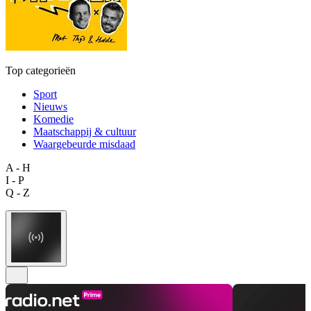
Top categorieën
Sport
Nieuws
Komedie
Maatschappij & cultuur
Waargebeurde misdaad
A - H
I - P
Q - Z