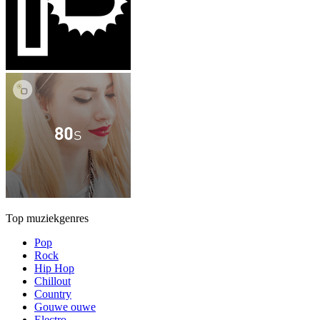
Top muziekgenres
Pop
Rock
Hip Hop
Chillout
Country
Gouwe ouwe
Electro