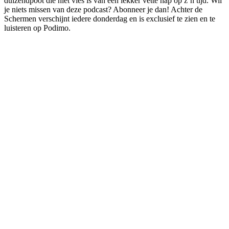
duizendpoot die niet vies is van een lekker vette hap op z’n tijd. Wil
je niets missen van deze podcast? Abonneer je dan! Achter de
Schermen verschijnt iedere donderdag en is exclusief te zien en te
luisteren op Podimo.
Podcast website