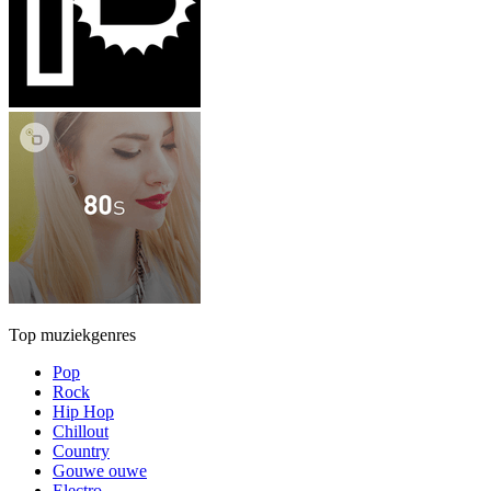
Top muziekgenres
Pop
Rock
Hip Hop
Chillout
Country
Gouwe ouwe
Electro