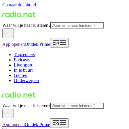
Ga naar de inhoud
Waar wil je naar luisteren?
App openen
Ontdek Prime
Topzenders
Podcasts
Live sport
In je buurt
Genres
Onderwerpen
Waar wil je naar luisteren?
App openen
Ontdek Prime