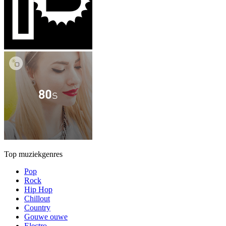
Top muziekgenres
Pop
Rock
Hip Hop
Chillout
Country
Gouwe ouwe
Electro