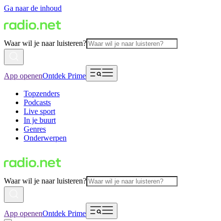
Ga naar de inhoud
Waar wil je naar luisteren?
App openen
Ontdek Prime
Topzenders
Podcasts
Live sport
In je buurt
Genres
Onderwerpen
Waar wil je naar luisteren?
App openen
Ontdek Prime