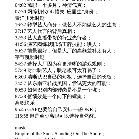
04:02 离职一个多月，神清气爽；
07:30 网综初代OG错失“应届生”身份；
泰洋川禾时期
16:37 转型艺人商务：做艺人不如做艺人的生意；
27:17 艺人代言的背后真相；
32:53 艺人直播带货的行业先行者；
41:56 演艺圈练就职场王牌技能：哄人；
50:37 前景很好，但是大厂的高额差补太有人；
字节跳动时期
54:37 选择大厂因为有更清晰的游戏规则；
57:49 对比哄艺人，哄老板可太容易了；
63:03 清晰认识自己的短板，选择自己的长板；
74:57 从东南亚转战美国，尝试更大的可能；
80:53 如何识别内部转岗是不是一个坑；
87:28 低绩效是一个向下的螺旋；
离职快乐
95:45 GAP也要给自己安排一些OKR；
115:58 但是至少离职可以选择自然醒。
music
Empire of the Sun - Standing On The Shore；