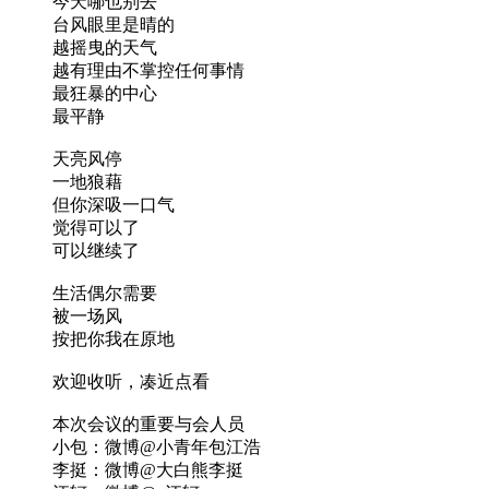
今天哪也别去
台风眼里是晴的
越摇曳的天气
越有理由不掌控任何事情
最狂暴的中心
最平静
天亮风停
一地狼藉
但你深吸一口气
觉得可以了
可以继续了
生活偶尔需要
被一场风
按把你我在原地
欢迎收听，凑近点看
本次会议的重要与会人员
小包：微博@小青年包江浩
李挺：微博@大白熊李挺