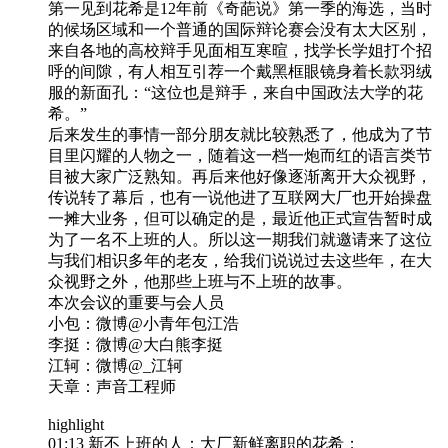
第一见到花希是12年前《奇葩说》第一季的海选，当时
的候场区域和一个普通的国际辩论赛会没有太大区别，
来自各地的高校辩手见面相互寒暄，找学长学姐打个招
呼的间隙，有人相互引荐一个戴黑框眼镜身着长款羽绒
服的新面孔：“这位也是辩手，来自中国政法大学的花
希。”
后来发生的事情一部分朋友就比较熟悉了，他成为了节
目里闪耀的人物之一，随着这一档一炮而红的语言类节
目被大家广泛熟知。再后来他好像逐渐离开大众视野，
传说转了幕后，也有一说他进了互联网大厂也开始操盘
一摊大业务，但可以确定的是，最近他正式宣告暂时成
为了一名不上班的人。所以这一期我们就邀请来了这位
与我们相识多年的老友，给我们说说过去这些年，在大
众视野之外，他那些上班与不上班的故事。
本次会议的重要与会人员
小包：微博@小青年包江浩
李挺：微博@大白熊李挺
江轲：微博@_江轲
天章：声音工程师
highlight
01:13 新不上班的人：大厂新鲜离职的花希；