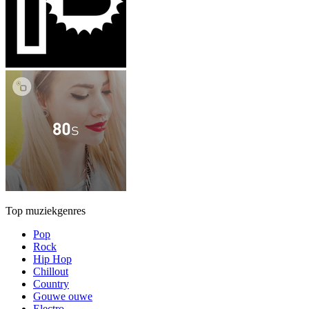
Top muziekgenres
Pop
Rock
Hip Hop
Chillout
Country
Gouwe ouwe
Electro