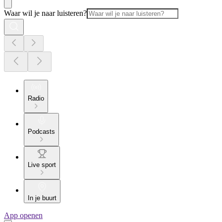
Waar wil je naar luisteren?
Radio
Podcasts
Live sport
In je buurt
App openen