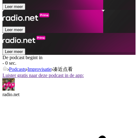
Leer meer
Leer meer
Leer meer
De podcast begint in
- 0 sec.
Podcasts
Improvisatie
凑近点看
Luister gratis naar deze podcast in de app:
radio.net