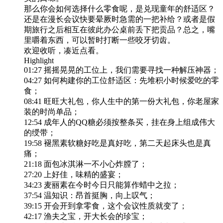
那么你会如何选择什么零食呢，是兑现童年的舒适区？
还是在漫长会议快要晕厥时急需的一把补给？或者是假
期旅行之后相互在彼此办公桌前丢下把贡品？总之，嘴
里嚼着东西，可以暂时打断一些咬牙切齿。
欢迎收听，凑近点看。
Highlight
01:27 摇摇晃晃的工位上，我们需要寻找一种解压神器；
04:27 如何构建你的工位舒适区：先堆积小时候爱吃的零
食；
08:41 旺旺大礼包，你人生中的第一份大礼包，你老屋家
装的时尚单品；
12:54 成年人的QQ糖必须按整条买，挂在身上组成伟大
的绶带；
19:58 褪黑素软糖好吃是真好吃，第二天起床头也是真
痛；
21:18 面包冰淇淋一不小心炸膛了；
27:20 上好佳，味精的盛宴；
34:23 麦丽素在今时今日只能算作蜡中之拉；
37:54 温知识：昂首挺胸，向上叹气；
39:15 开会开到拿零食，这个会议性质就变了；
42:17 渔夫之宝，开大长会的珍宝；