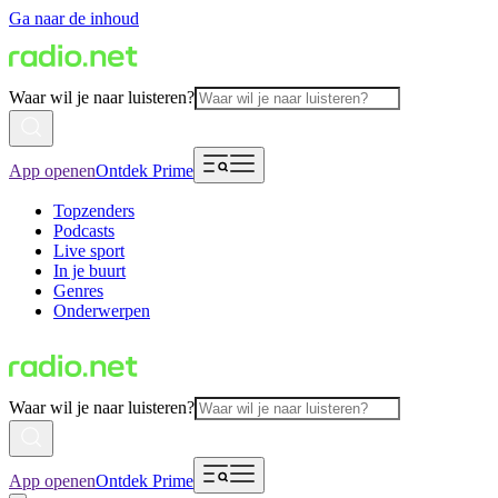
Ga naar de inhoud
Waar wil je naar luisteren?
App openen
Ontdek Prime
Topzenders
Podcasts
Live sport
In je buurt
Genres
Onderwerpen
Waar wil je naar luisteren?
App openen
Ontdek Prime