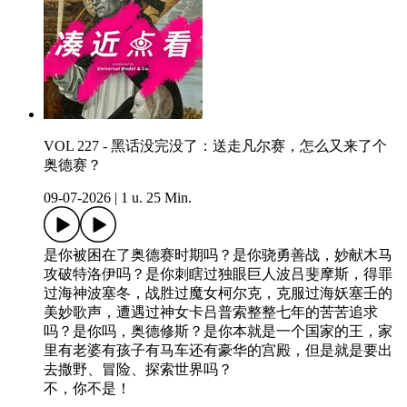
VOL 227 - 黑话没完没了：送走凡尔赛，怎么又来了个
奥德赛？
09-07-2026
|
1 u. 25 Min.
是你被困在了奥德赛时期吗？是你骁勇善战，妙献木马
攻破特洛伊吗？是你刺瞎过独眼巨人波吕斐摩斯，得罪
过海神波塞冬，战胜过魔女柯尔克，克服过海妖塞壬的
美妙歌声，遭遇过神女卡吕普索整整七年的苦苦追求
吗？是你吗，奥德修斯？是你本就是一个国家的王，家
里有老婆有孩子有马车还有豪华的宫殿，但是就是要出
去撒野、冒险、探索世界吗？
不，你不是！