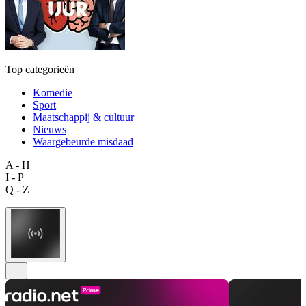
Top categorieën
Komedie
Sport
Maatschappij & cultuur
Nieuws
Waargebeurde misdaad
A - H
I - P
Q - Z