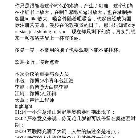
你只是跟随着这个时代的疼痛，产生了幻痛。这个幻痛
在小红书上放大，在制作精致vlog时放大，也在录制播
客里be like放大。嗓音伴随着咀嚼音，想起曾经成为国
际注册营养师，漫步在伦敦夜景的日子。那时只知道city
of star, just shining for you，现在却只剩下幻痛，真实到想
来一颗布洛芬配上一杯霞多丽。
多晃一晃，不常用的脑子也要观测下能不能挂杯。
欢迎收听，凑近点看
本次会议的重要与会人员
小包：微博@小青年包江浩
李挺：微博@大白熊李挺
江轲：微博@_江轲
天章：声音工程师
highlight
01:14 一不注意漫山遍野地奥德赛时期出现了；
08:02 严格意义来说，你无论几岁都可以停留在奥德赛时
期；
09:39 互联网充满了大词，人生的描述全是考点；
16:34 给你的人生阶段换个马甲就焕然一新了；