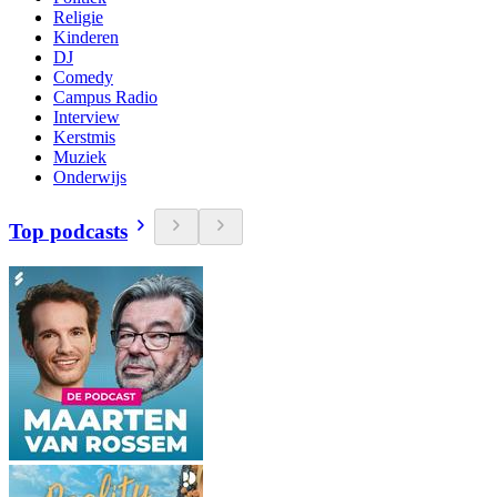
Religie
Kinderen
DJ
Comedy
Campus Radio
Interview
Kerstmis
Muziek
Onderwijs
Top podcasts