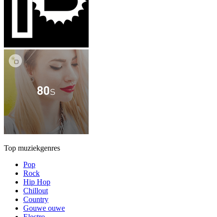
Top muziekgenres
Pop
Rock
Hip Hop
Chillout
Country
Gouwe ouwe
Electro