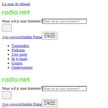
Ga naar de inhoud
Waar wil je naar luisteren?
App openen
Ontdek Prime
Topzenders
Podcasts
Live sport
In je buurt
Genres
Onderwerpen
Waar wil je naar luisteren?
App openen
Ontdek Prime