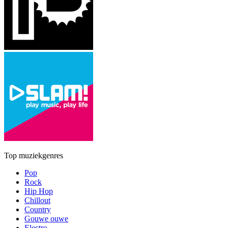
Top muziekgenres
Pop
Rock
Hip Hop
Chillout
Country
Gouwe ouwe
Electro