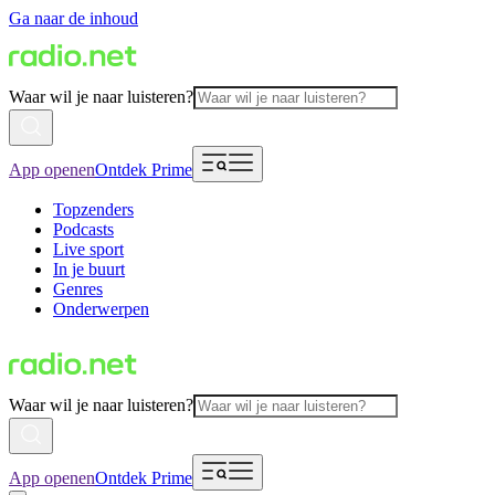
Ga naar de inhoud
Waar wil je naar luisteren?
App openen
Ontdek Prime
Topzenders
Podcasts
Live sport
In je buurt
Genres
Onderwerpen
Waar wil je naar luisteren?
App openen
Ontdek Prime