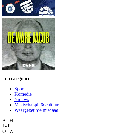
Top categorieën
Sport
Komedie
Nieuws
Maatschappij & cultuur
Waargebeurde misdaad
A - H
I - P
Q - Z