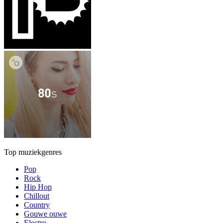
Top muziekgenres
Pop
Rock
Hip Hop
Chillout
Country
Gouwe ouwe
Electro