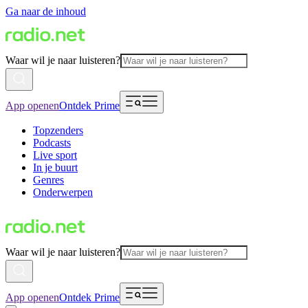
Ga naar de inhoud
Waar wil je naar luisteren?
App openen
Ontdek Prime
Topzenders
Podcasts
Live sport
In je buurt
Genres
Onderwerpen
Waar wil je naar luisteren?
App openen
Ontdek Prime