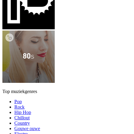
Top muziekgenres
Pop
Rock
Hip Hop
Chillout
Country
Gouwe ouwe
Electro