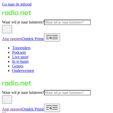
Ga naar de inhoud
Waar wil je naar luisteren?
App openen
Ontdek Prime
Topzenders
Podcasts
Live sport
In je buurt
Genres
Onderwerpen
Waar wil je naar luisteren?
App openen
Ontdek Prime