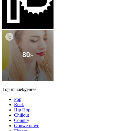
Top muziekgenres
Pop
Rock
Hip Hop
Chillout
Country
Gouwe ouwe
Electro