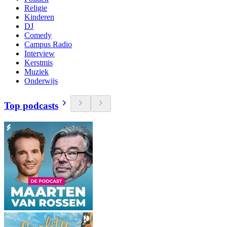
Religie
Kinderen
DJ
Comedy
Campus Radio
Interview
Kerstmis
Muziek
Onderwijs
Top podcasts