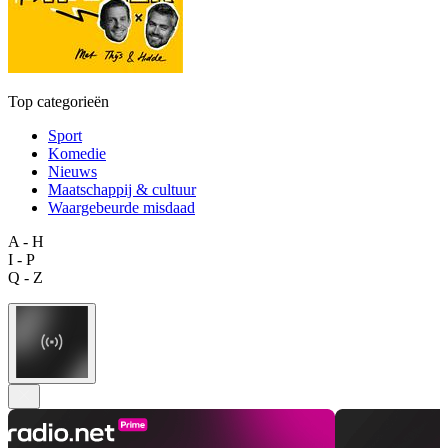
Top categorieën
Sport
Komedie
Nieuws
Maatschappij & cultuur
Waargebeurde misdaad
A - H
I - P
Q - Z