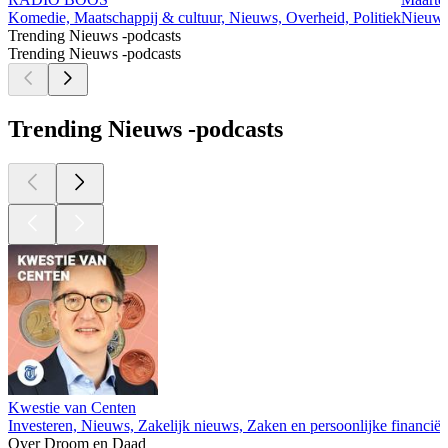
Komedie, Maatschappij & cultuur, Nieuws, Overheid, Politiek
Nieuws
Trending Nieuws -podcasts
Trending Nieuws -podcasts
Trending Nieuws -podcasts
Kwestie van Centen
Investeren, Nieuws, Zakelijk nieuws, Zaken en persoonlijke financië
Over Droom en Daad