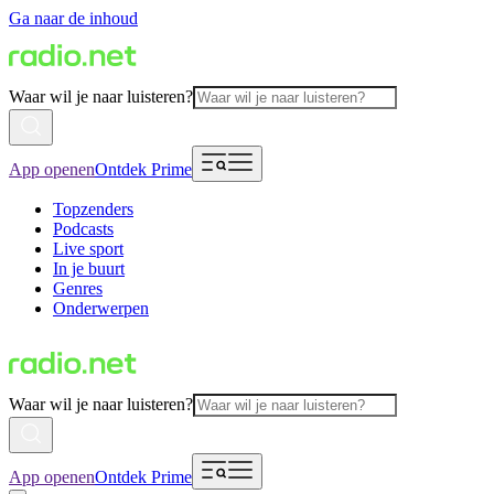
Ga naar de inhoud
Waar wil je naar luisteren?
App openen
Ontdek Prime
Topzenders
Podcasts
Live sport
In je buurt
Genres
Onderwerpen
Waar wil je naar luisteren?
App openen
Ontdek Prime