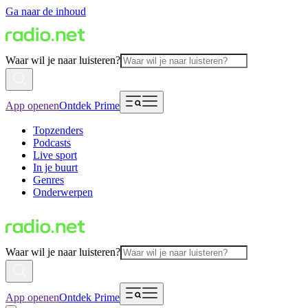
Ga naar de inhoud
Waar wil je naar luisteren?
App openen
Ontdek Prime
Topzenders
Podcasts
Live sport
In je buurt
Genres
Onderwerpen
Waar wil je naar luisteren?
App openen
Ontdek Prime