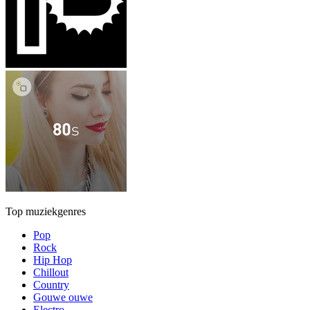
Top muziekgenres
Pop
Rock
Hip Hop
Chillout
Country
Gouwe ouwe
Electro