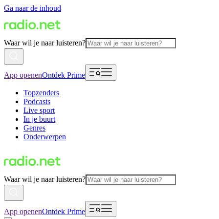
Ga naar de inhoud
Waar wil je naar luisteren?
App openen
Ontdek Prime
Topzenders
Podcasts
Live sport
In je buurt
Genres
Onderwerpen
Waar wil je naar luisteren?
App openen
Ontdek Prime