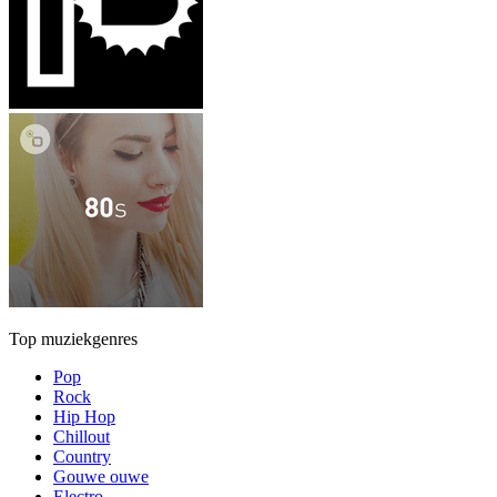
Top muziekgenres
Pop
Rock
Hip Hop
Chillout
Country
Gouwe ouwe
Electro