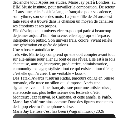
déclenche tout. Après ses études, Marie Jay part à Londres, au
BIM Music Institute, pour travailler la composition. De retour
à Lausanne, elle choisit la langue française pour sa cadence,
son rythme, son sens des mots. La jeune fille de 24 ans s’est
faite seule et a trouvé dans la chanson un moyen de canaliser
ses émotions et ses propos.
Elle développe un univers électro-pop qui parle à beaucoup
de jeunes aujourd’hui. Sur scène, elle s’approprie l’espace,
interpelle son public. Son univers frais, coloré, vivant reflète
une génération en quête de jalons.
Une « boss » autodidacte
Très vite, Marie Jay comprend qu’elle doit compter avant tout
sur elle-même pour aller au bout de ses rêves. Elle est à la fois
chanteuse, autrice, interprète, productrice, administratrice,
community manager, styliste : tout ce qui existe autour d’elle,
c’est elle qui l’a créé. Une véritable « boss ».
Des Tataki Awards jusqu'au Radar, parcours obligé en Suisse
romande, elle trace un sillon qui s’impose. Après une
signature avec un label français, rare pour une artiste suisse,
elle accède aux plus belles scènes des festivals d’été :
Montreux Jazz festival, le Caribana, et cette année, le Paléo.
Marie Jay s’affirme ainsi comme l’une des figures montantes
de la pop électro francophone suisse.
Marie Jay Le rose c'est has been (Wagram music) 2026