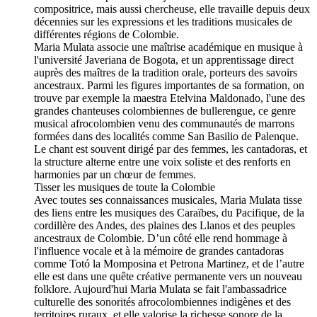
compositrice, mais aussi chercheuse, elle travaille depuis deux
décennies sur les expressions et les traditions musicales de
différentes régions de Colombie.
Maria Mulata associe une maîtrise académique en musique à
l'université Javeriana de Bogota, et un apprentissage direct
auprès des maîtres de la tradition orale, porteurs des savoirs
ancestraux. Parmi les figures importantes de sa formation, on
trouve par exemple la maestra Etelvina Maldonado, l'une des
grandes chanteuses colombiennes de bullerengue, ce genre
musical afrocolombien venu des communautés de marrons
formées dans des localités comme San Basilio de Palenque.
Le chant est souvent dirigé par des femmes, les cantadoras, et
la structure alterne entre une voix soliste et des renforts en
harmonies par un chœur de femmes.
Tisser les musiques de toute la Colombie
Avec toutes ses connaissances musicales, Maria Mulata tisse
des liens entre les musiques des Caraïbes, du Pacifique, de la
cordillère des Andes, des plaines des Llanos et des peuples
ancestraux de Colombie. D’un côté elle rend hommage à
l'influence vocale et à la mémoire de grandes cantadoras
comme Totó la Momposina et Petrona Martinez, et de l’autre
elle est dans une quête créative permanente vers un nouveau
folklore. Aujourd'hui Maria Mulata se fait l'ambassadrice
culturelle des sonorités afrocolombiennes indigènes et des
territoires ruraux, et elle valorise la richesse sonore de la