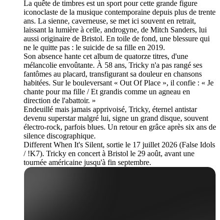
La quête de timbres est un sport pour cette grande figure
iconoclaste de la musique contemporaine depuis plus de trente
ans. La sienne, caverneuse, se met ici souvent en retrait,
laissant la lumière à celle, androgyne, de Mitch Sanders, lui
aussi originaire de Bristol. En toile de fond, une blessure qui
ne le quitte pas : le suicide de sa fille en 2019.
Son absence hante cet album de quatorze titres, d'une
mélancolie envoûtante. À 58 ans, Tricky n'a pas rangé ses
fantômes au placard, transfigurant sa douleur en chansons
habitées. Sur le bouleversant « Out Of Place », il confie : « Je
chante pour ma fille / Et grandis comme un agneau en
direction de l'abattoir. »
Endeuillé mais jamais apprivoisé, Tricky, éternel antistar
devenu superstar malgré lui, signe un grand disque, souvent
électro-rock, parfois blues. Un retour en grâce après six ans de
silence discographique.
Different When It's Silent, sortie le 17 juillet 2026 (False Idols
/ !K7). Tricky en concert à Bristol le 29 août, avant une
tournée américaine jusqu'à fin septembre.