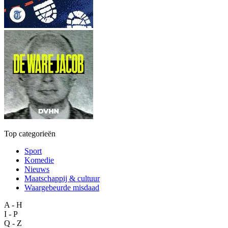
Top categorieën
Sport
Komedie
Nieuws
Maatschappij & cultuur
Waargebeurde misdaad
A - H
I - P
Q - Z