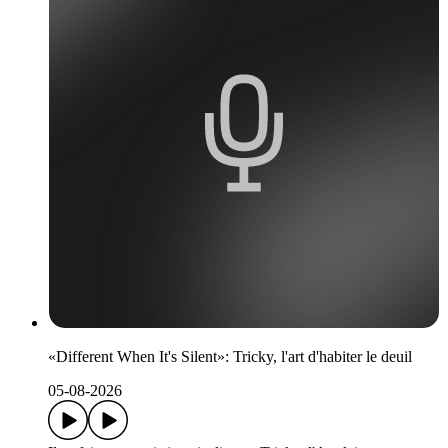
«Different When It's Silent»: Tricky, l'art d'habiter le deuil
05-08-2026