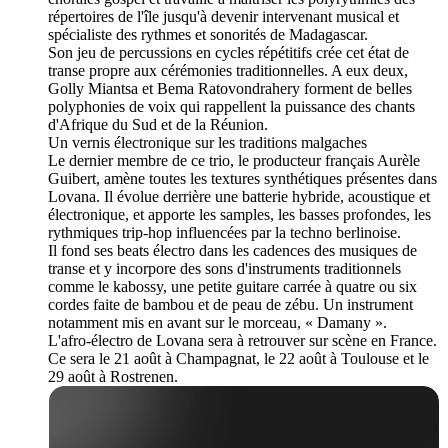
répertoires de l'île jusqu'à devenir intervenant musical et
spécialiste des rythmes et sonorités de Madagascar.
Son jeu de percussions en cycles répétitifs crée cet état de
transe propre aux cérémonies traditionnelles. A eux deux,
Golly Miantsa et Bema Ratovondrahery forment de belles
polyphonies de voix qui rappellent la puissance des chants
d'Afrique du Sud et de la Réunion.
Un vernis électronique sur les traditions malgaches
Le dernier membre de ce trio, le producteur français Aurèle
Guibert, amène toutes les textures synthétiques présentes dans
Lovana. Il évolue derrière une batterie hybride, acoustique et
électronique, et apporte les samples, les basses profondes, les
rythmiques trip-hop influencées par la techno berlinoise.
Il fond ses beats électro dans les cadences des musiques de
transe et y incorpore des sons d'instruments traditionnels
comme le kabossy, une petite guitare carrée à quatre ou six
cordes faite de bambou et de peau de zébu. Un instrument
notamment mis en avant sur le morceau, « Damany ».
L'afro-électro de Lovana sera à retrouver sur scène en France.
Ce sera le 21 août à Champagnat, le 22 août à Toulouse et le
29 août à Rostrenen.