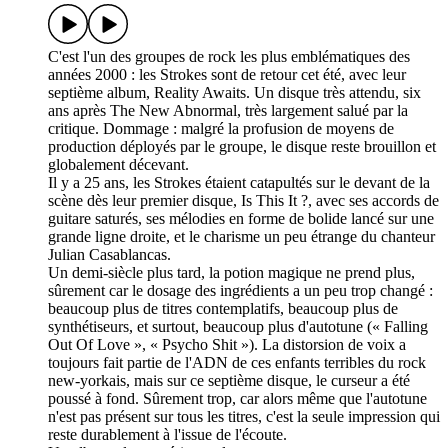
C'est l'un des groupes de rock les plus emblématiques des
années 2000 : les Strokes sont de retour cet été, avec leur
septième album, Reality Awaits. Un disque très attendu, six
ans après The New Abnormal, très largement salué par la
critique. Dommage : malgré la profusion de moyens de
production déployés par le groupe, le disque reste brouillon et
globalement décevant.
Il y a 25 ans, les Strokes étaient catapultés sur le devant de la
scène dès leur premier disque, Is This It ?, avec ses accords de
guitare saturés, ses mélodies en forme de bolide lancé sur une
grande ligne droite, et le charisme un peu étrange du chanteur
Julian Casablancas.
Un demi-siècle plus tard, la potion magique ne prend plus,
sûrement car le dosage des ingrédients a un peu trop changé :
beaucoup plus de titres contemplatifs, beaucoup plus de
synthétiseurs, et surtout, beaucoup plus d'autotune (« Falling
Out Of Love », « Psycho Shit »). La distorsion de voix a
toujours fait partie de l'ADN de ces enfants terribles du rock
new-yorkais, mais sur ce septième disque, le curseur a été
poussé à fond. Sûrement trop, car alors même que l'autotune
n'est pas présent sur tous les titres, c'est la seule impression qui
reste durablement à l'issue de l'écoute.