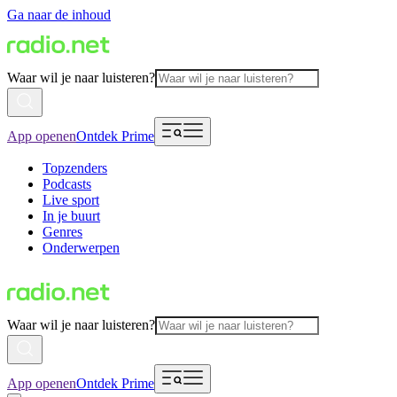
Ga naar de inhoud
Waar wil je naar luisteren?
App openen
Ontdek Prime
Topzenders
Podcasts
Live sport
In je buurt
Genres
Onderwerpen
Waar wil je naar luisteren?
App openen
Ontdek Prime