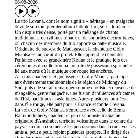
06-08-2026
Le trio Lovana, dont le nom signifie « héritage » en malgache,
dévoile son tout premier album intitulé Jiro, soit « lumière ».
Un disque très dense, porté par un mélange de chants
traditionnels, de rythmes tribaux et de sonorités électroniques,
où chacun des membres du trio apporte sa patte musicale.
Originaire du sud-est de Madagascar, la chanteuse Golly
Miantsa est au cœur du projet. Elle apprend le chant dès
l'enfance avec sa grand-mère Kouna et le pratique lors des
cérémonies du culte tromba : un rite de possession spirituelle
lié aux morts où la musique convoque les ancêtres.
A la fois chanteuse et guérisseuse, Golly Miantsa participe
aux évènements traditionnels de la région de Midongy du
Sud, puis elle se fait remarquer comme choriste et danseuse de
mangaliba, genre malgache, une fusion d'influences africaines
de l'Est, pacifiques et asiatiques. Après plusieurs tournées
dans l'île rouge, elle part pour la France et fonde Lovana.
La voix de Golly Miantsa s'entrelace avec celle de Bema
Ratovondrahery, chanteur et percussionniste malgache
originaire d'Antsirabe, territoire volcanique dans le centre du
pays. Lui qui a commencé les percussions dans la rue avec ses
amis a, petit à petit, rejoint plusieurs groupes. Il a dirigé des
chorales gospel et travaillé à maîtriser les polyrythmies des