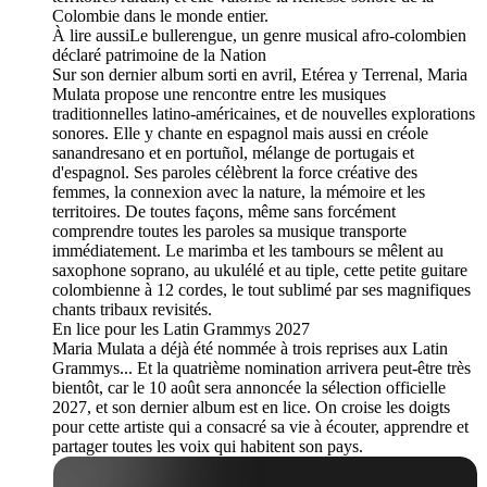
Colombie dans le monde entier.
À lire aussiLe bullerengue, un genre musical afro-colombien
déclaré patrimoine de la Nation
Sur son dernier album sorti en avril, Etérea y Terrenal, Maria
Mulata propose une rencontre entre les musiques
traditionnelles latino-américaines, et de nouvelles explorations
sonores. Elle y chante en espagnol mais aussi en créole
sanandresano et en portuñol, mélange de portugais et
d'espagnol. Ses paroles célèbrent la force créative des
femmes, la connexion avec la nature, la mémoire et les
territoires. De toutes façons, même sans forcément
comprendre toutes les paroles sa musique transporte
immédiatement. Le marimba et les tambours se mêlent au
saxophone soprano, au ukulélé et au tiple, cette petite guitare
colombienne à 12 cordes, le tout sublimé par ses magnifiques
chants tribaux revisités.
En lice pour les Latin Grammys 2027
Maria Mulata a déjà été nommée à trois reprises aux Latin
Grammys... Et la quatrième nomination arrivera peut-être très
bientôt, car le 10 août sera annoncée la sélection officielle
2027, et son dernier album est en lice. On croise les doigts
pour cette artiste qui a consacré sa vie à écouter, apprendre et
partager toutes les voix qui habitent son pays.