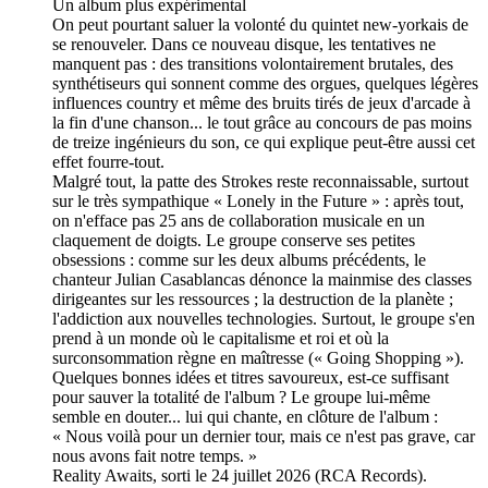
Un album plus expérimental
On peut pourtant saluer la volonté du quintet new-yorkais de
se renouveler. Dans ce nouveau disque, les tentatives ne
manquent pas : des transitions volontairement brutales, des
synthétiseurs qui sonnent comme des orgues, quelques légères
influences country et même des bruits tirés de jeux d'arcade à
la fin d'une chanson... le tout grâce au concours de pas moins
de treize ingénieurs du son, ce qui explique peut-être aussi cet
effet fourre-tout.
Malgré tout, la patte des Strokes reste reconnaissable, surtout
sur le très sympathique « Lonely in the Future » : après tout,
on n'efface pas 25 ans de collaboration musicale en un
claquement de doigts. Le groupe conserve ses petites
obsessions : comme sur les deux albums précédents, le
chanteur Julian Casablancas dénonce la mainmise des classes
dirigeantes sur les ressources ; la destruction de la planète ;
l'addiction aux nouvelles technologies. Surtout, le groupe s'en
prend à un monde où le capitalisme et roi et où la
surconsommation règne en maîtresse (« Going Shopping »).
Quelques bonnes idées et titres savoureux, est-ce suffisant
pour sauver la totalité de l'album ? Le groupe lui-même
semble en douter... lui qui chante, en clôture de l'album :
« Nous voilà pour un dernier tour, mais ce n'est pas grave, car
nous avons fait notre temps. »
Reality Awaits, sorti le 24 juillet 2026 (RCA Records).