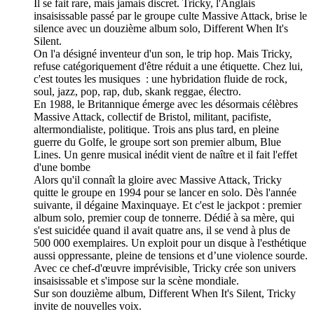
Il se fait rare, mais jamais discret. Tricky, l'Anglais
insaisissable passé par le groupe culte Massive Attack, brise le
silence avec un douzième album solo, Different When It's
Silent.
On l'a désigné inventeur d'un son, le trip hop. Mais Tricky,
refuse catégoriquement d'être réduit a une étiquette. Chez lui,
c'est toutes les musiques : une hybridation fluide de rock,
soul, jazz, pop, rap, dub, skank reggae, électro.
En 1988, le Britannique émerge avec les désormais célèbres
Massive Attack, collectif de Bristol, militant, pacifiste,
altermondialiste, politique. Trois ans plus tard, en pleine
guerre du Golfe, le groupe sort son premier album, Blue
Lines. Un genre musical inédit vient de naître et il fait l'effet
d'une bombe
Alors qu'il connaît la gloire avec Massive Attack, Tricky
quitte le groupe en 1994 pour se lancer en solo. Dès l'année
suivante, il dégaine Maxinquaye. Et c'est le jackpot : premier
album solo, premier coup de tonnerre. Dédié à sa mère, qui
s'est suicidée quand il avait quatre ans, il se vend à plus de
500 000 exemplaires. Un exploit pour un disque à l'esthétique
aussi oppressante, pleine de tensions et d’une violence sourde.
Avec ce chef-d'œuvre imprévisible, Tricky crée son univers
insaisissable et s'impose sur la scène mondiale.
Sur son douzième album, Different When It's Silent, Tricky
invite de nouvelles voix.