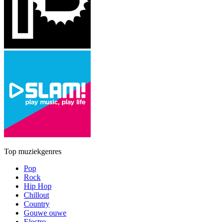
Top muziekgenres
Pop
Rock
Hip Hop
Chillout
Country
Gouwe ouwe
Electro