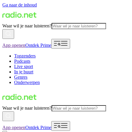
Ga naar de inhoud
Waar wil je naar luisteren?
App openen
Ontdek Prime
Topzenders
Podcasts
Live sport
In je buurt
Genres
Onderwerpen
Waar wil je naar luisteren?
App openen
Ontdek Prime