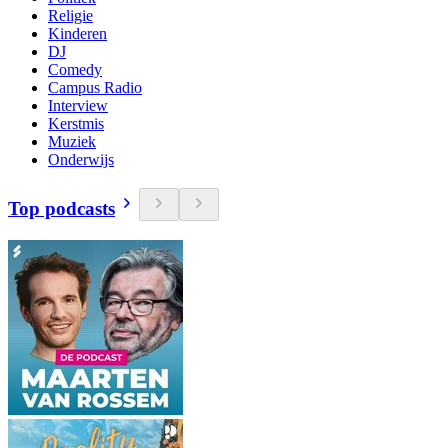
Religie
Kinderen
DJ
Comedy
Campus Radio
Interview
Kerstmis
Muziek
Onderwijs
Top podcasts