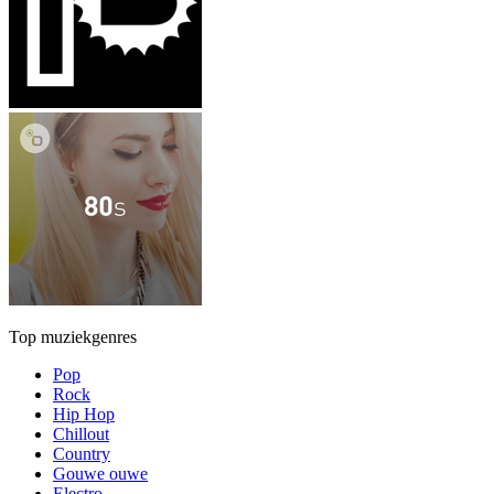
Top muziekgenres
Pop
Rock
Hip Hop
Chillout
Country
Gouwe ouwe
Electro