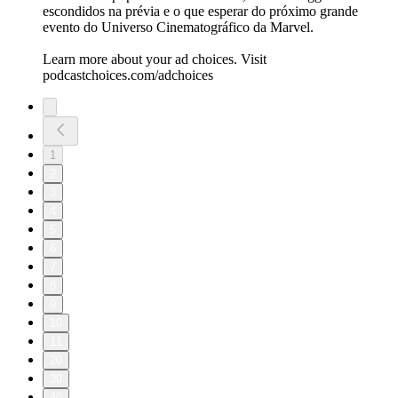
escondidos na prévia e o que esperar do próximo grande
evento do Universo Cinematográfico da Marvel.
Learn more about your ad choices. Visit
podcastchoices.com/adchoices
1
2
3
4
5
6
7
8
9
10
11
20
30
40