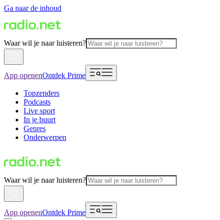
Ga naar de inhoud
Waar wil je naar luisteren?
App openen
Ontdek Prime
Topzenders
Podcasts
Live sport
In je buurt
Genres
Onderwerpen
Waar wil je naar luisteren?
App openen
Ontdek Prime