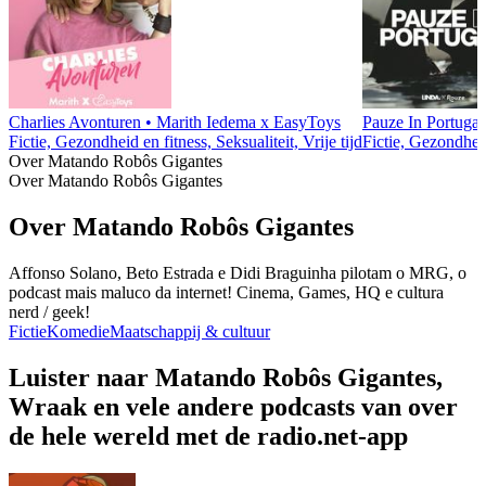
Charlies Avonturen • Marith Iedema x EasyToys
Pauze In Portugal
Fictie, Gezondheid en fitness, Seksualiteit, Vrije tijd
Fictie, Gezondheid
Over Matando Robôs Gigantes
Over Matando Robôs Gigantes
Over Matando Robôs Gigantes
Affonso Solano, Beto Estrada e Didi Braguinha pilotam o MRG, o
podcast mais maluco da internet! Cinema, Games, HQ e cultura
nerd / geek!
Fictie
Komedie
Maatschappij & cultuur
Luister naar Matando Robôs Gigantes,
Wraak en vele andere podcasts van over
de hele wereld met de radio.net-app