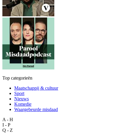
Top categorieën
Maatschappij & cultuur
Sport
Nieuws
Komedie
Waargebeurde misdaad
A - H
I - P
Q - Z