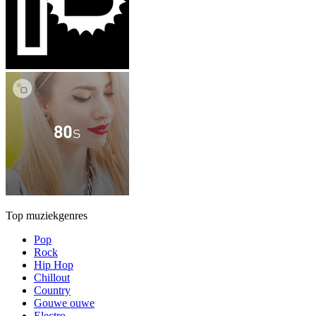
Top muziekgenres
Pop
Rock
Hip Hop
Chillout
Country
Gouwe ouwe
Electro