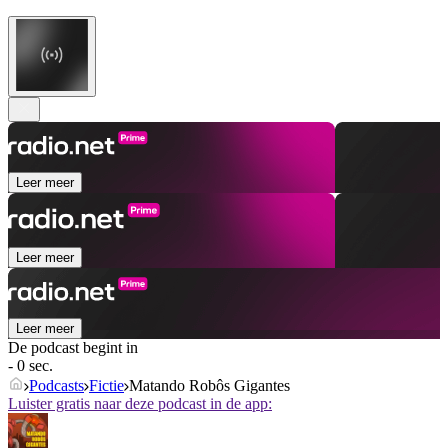
Leer meer
Leer meer
Leer meer
De podcast begint in
- 0 sec.
Podcasts
Fictie
Matando Robôs Gigantes
Luister gratis naar deze podcast in de app: