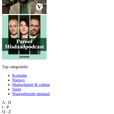
Top categorieën
Komedie
Nieuws
Maatschappij & cultuur
Sport
Waargebeurde misdaad
A - H
I - P
Q - Z