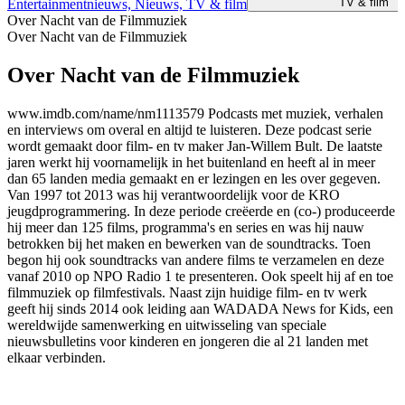
TV & film
Entertainmentnieuws, Nieuws, TV & film
Over Nacht van de Filmmuziek
Over Nacht van de Filmmuziek
Over Nacht van de Filmmuziek
www.imdb.com/name/nm1113579 Podcasts met muziek, verhalen
en interviews om overal en altijd te luisteren. Deze podcast serie
wordt gemaakt door film- en tv maker Jan-Willem Bult. De laatste
jaren werkt hij voornamelijk in het buitenland en heeft al in meer
dan 65 landen media gemaakt en er lezingen en les over gegeven.
Van 1997 tot 2013 was hij verantwoordelijk voor de KRO
jeugdprogrammering. In deze periode creëerde en (co-) produceerde
hij meer dan 125 films, programma's en series en was hij nauw
betrokken bij het maken en bewerken van de soundtracks. Toen
begon hij ook soundtracks van andere films te verzamelen en deze
vanaf 2010 op NPO Radio 1 te presenteren. Ook speelt hij af en toe
filmmuziek op filmfestivals. Naast zijn huidige film- en tv werk
geeft hij sinds 2014 ook leiding aan WADADA News for Kids, een
wereldwijde samenwerking en uitwisseling van speciale
nieuwsbulletins voor kinderen en jongeren die al 21 landen met
elkaar verbinden.
Podcast website