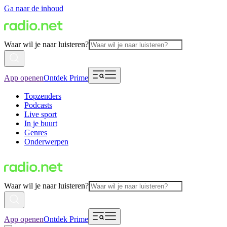
Ga naar de inhoud
Waar wil je naar luisteren?
App openen
Ontdek Prime
Topzenders
Podcasts
Live sport
In je buurt
Genres
Onderwerpen
Waar wil je naar luisteren?
App openen
Ontdek Prime