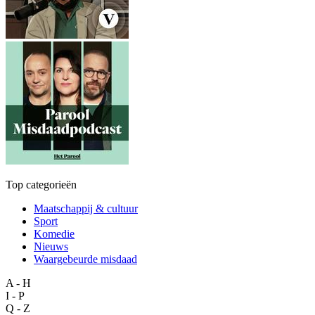
Top categorieën
Maatschappij & cultuur
Sport
Komedie
Nieuws
Waargebeurde misdaad
A - H
I - P
Q - Z