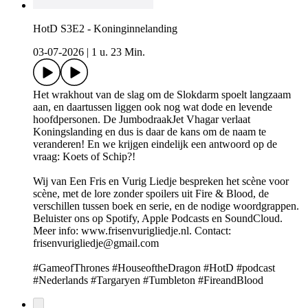
HotD S3E2 - Koninginnelanding
03-07-2026
|
1 u. 23 Min.
Het wrakhout van de slag om de Slokdarm spoelt langzaam
aan, en daartussen liggen ook nog wat dode en levende
hoofdpersonen. De JumbodraakJet Vhagar verlaat
Koningslanding en dus is daar de kans om de naam te
veranderen! En we krijgen eindelijk een antwoord op de
vraag: Koets of Schip?!
Wij van Een Fris en Vurig Liedje bespreken het scène voor
scène, met de lore zonder spoilers uit Fire & Blood, de
verschillen tussen boek en serie, en de nodige woordgrappen.
Beluister ons op Spotify, Apple Podcasts en SoundCloud.
Meer info: www.frisenvurigliedje.nl. Contact:
frisenvurigliedje@gmail.com
#GameofThrones #HouseoftheDragon #HotD #podcast
#Nederlands #Targaryen #Tumbleton #FireandBlood