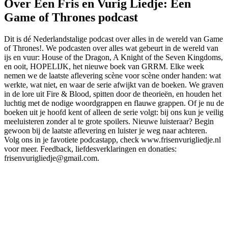
Over Een Fris en Vurig Liedje: Een
Game of Thrones podcast
Dit is dé Nederlandstalige podcast over alles in de wereld van Game
of Thrones!. We podcasten over alles wat gebeurt in de wereld van
ijs en vuur: House of the Dragon, A Knight of the Seven Kingdoms,
en ooit, HOPELIJK, het nieuwe boek van GRRM. Elke week
nemen we de laatste aflevering scène voor scène onder handen: wat
werkte, wat niet, en waar de serie afwijkt van de boeken. We graven
in de lore uit Fire & Blood, spitten door de theorieën, en houden het
luchtig met de nodige woordgrappen en flauwe grappen. Of je nu de
boeken uit je hoofd kent of alleen de serie volgt: bij ons kun je veilig
meeluisteren zonder al te grote spoilers. Nieuwe luisteraar? Begin
gewoon bij de laatste aflevering en luister je weg naar achteren.
Volg ons in je favotiete podcastapp, check www.frisenvurigliedje.nl
voor meer. Feedback, liefdesverklaringen en donaties:
frisenvurigliedje@gmail.com.
Podcast website