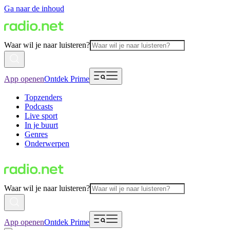
Ga naar de inhoud
Waar wil je naar luisteren?
App openen
Ontdek Prime
Topzenders
Podcasts
Live sport
In je buurt
Genres
Onderwerpen
Waar wil je naar luisteren?
App openen
Ontdek Prime