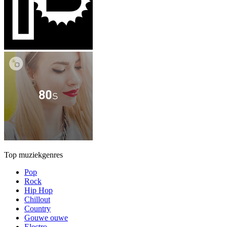
Top muziekgenres
Pop
Rock
Hip Hop
Chillout
Country
Gouwe ouwe
Electro