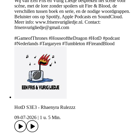
Wij van Een Fris en Vurig Liedje bespreken het scène voor
scène, met de lore zonder spoilers uit Fire & Blood, de
verschillen tussen boek en serie, en de nodige woordgrappen.
Beluister ons op Spotify, Apple Podcasts en SoundCloud.
Meer info: www.frisenvurigliedje.nl. Contact:
frisenvurigliedje@gmail.com
#GameofThrones #HouseoftheDragon #HotD #podcast
#Nederlands #Targaryen #Tumbleton #FireandBlood
HotD S3E3 - Rhaenyra Rulezzz
09-07-2026
|
1 u. 5 Min.