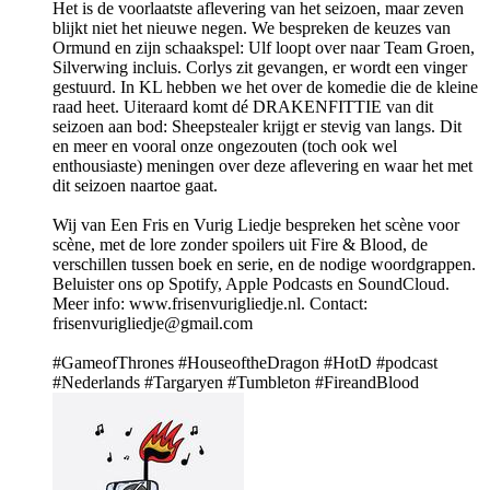
Het is de voorlaatste aflevering van het seizoen, maar zeven
blijkt niet het nieuwe negen. We bespreken de keuzes van
Ormund en zijn schaakspel: Ulf loopt over naar Team Groen,
Silverwing incluis. Corlys zit gevangen, er wordt een vinger
gestuurd. In KL hebben we het over de komedie die de kleine
raad heet. Uiteraard komt dé DRAKENFITTIE van dit
seizoen aan bod: Sheepstealer krijgt er stevig van langs. Dit
en meer en vooral onze ongezouten (toch ook wel
enthousiaste) meningen over deze aflevering en waar het met
dit seizoen naartoe gaat.
Wij van Een Fris en Vurig Liedje bespreken het scène voor
scène, met de lore zonder spoilers uit Fire & Blood, de
verschillen tussen boek en serie, en de nodige woordgrappen.
Beluister ons op Spotify, Apple Podcasts en SoundCloud.
Meer info: www.frisenvurigliedje.nl. Contact:
frisenvurigliedje@gmail.com
#GameofThrones #HouseoftheDragon #HotD #podcast
#Nederlands #Targaryen #Tumbleton #FireandBlood