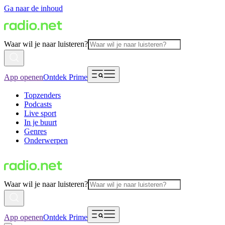
Ga naar de inhoud
Waar wil je naar luisteren?
App openen
Ontdek Prime
Topzenders
Podcasts
Live sport
In je buurt
Genres
Onderwerpen
Waar wil je naar luisteren?
App openen
Ontdek Prime