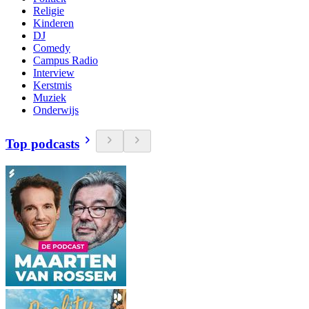
Religie
Kinderen
DJ
Comedy
Campus Radio
Interview
Kerstmis
Muziek
Onderwijs
Top podcasts