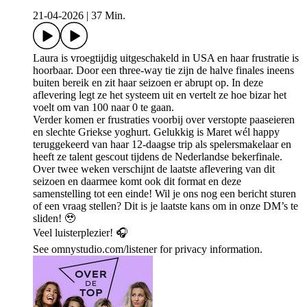
21-04-2026
|
37 Min.
Laura is vroegtijdig uitgeschakeld in USA en haar frustratie is
hoorbaar. Door een three-way tie zijn de halve finales ineens
buiten bereik en zit haar seizoen er abrupt op. In deze
aflevering legt ze het systeem uit en vertelt ze hoe bizar het
voelt om van 100 naar 0 te gaan.
Verder komen er frustraties voorbij over verstopte paaseieren
en slechte Griekse yoghurt. Gelukkig is Maret wél happy
teruggekeerd van haar 12-daagse trip als spelersmakelaar en
heeft ze talent gescout tijdens de Nederlandse bekerfinale.
Over twee weken verschijnt de laatste aflevering van dit
seizoen en daarmee komt ook dit format en deze
samenstelling tot een einde! Wil je ons nog een bericht sturen
of een vraag stellen? Dit is je laatste kans om in onze DM’s te
sliden! 🥹
Veel luisterplezier! 🎧
See omnystudio.com/listener for privacy information.