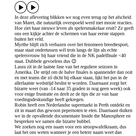
In deze aflevering blikken we nog even terug op het afscheid
van Maret, die natuurlijk overspoeld werd met mooie reacties.
Hoe ziet haar nieuwe leven als spelersmakelaar eruit? Ze geeft
ons een kijkje achter de schermen van haar eerste stappen
buiten het veld.
Myrthe blijft zich verbazen over het fenomeen breedtesport,
maar staat ondertussen wél trots langs de lijn als echte
spelersvrouw bij haar vriend die in de NK padelfinale <40
staat. Dubbele gevoelens dus 😉
Laura zit in de laatste fase van het reguliere seizoen in
Amerika. De strijd om de halve finales is spannender dan ooit
en met teams die zó dicht bij elkaar staan, lijkt het pas in de
allerlaatste wedstrijd beslist te worden. Daarnaast zorgt het
bizarre weer (van -14 naar 35 graden in nog geen week) ook
voor enige frustratie en deelt ze de tips die ze van haar
voedingsdeskundige heeft gekregen.
Robin heeft een Nederlandse supermarkt in Perth ontdekt en
zit in maart dus gewoon pepernoten te eten. Daarnaast duiken
we in de opvallende documentaire Inside the Manosphere en
bespreken we samen die bizarre bubbel.
We zoeken nog een naam voor een stroopwafelkraam, dus
laat het ons weten wanneer je een betere naam weet dan