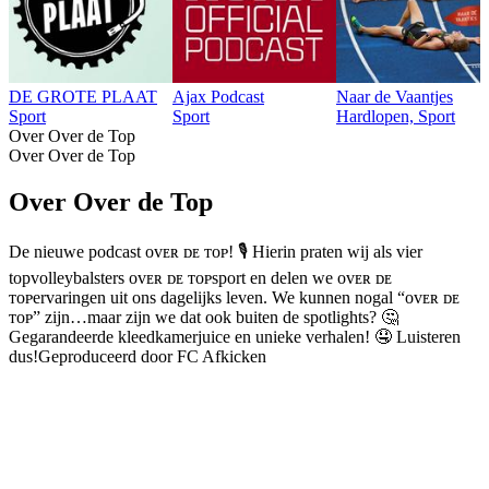
DE GROTE PLAAT
Ajax Podcast
Naar de Vaantjes
Sport
Sport
Hardlopen, Sport
Over Over de Top
Over Over de Top
Over Over de Top
De nieuwe podcast ᴏᴠᴇʀ ᴅᴇ ᴛᴏᴘ! 🎙 Hierin praten wij als vier
topvolleybalsters ᴏᴠᴇʀ ᴅᴇ ᴛᴏᴘsport en delen we ᴏᴠᴇʀ ᴅᴇ
ᴛᴏᴘervaringen uit ons dagelijks leven. We kunnen nogal “ᴏᴠᴇʀ ᴅᴇ
ᴛᴏᴘ” zijn…maar zijn we dat ook buiten de spotlights? 🤔
Gegarandeerde kleedkamerjuice en unieke verhalen! 🤤 Luisteren
dus!Geproduceerd door FC Afkicken
Podcast website