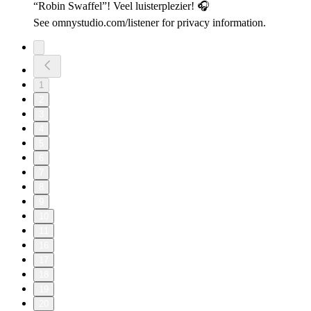
“Robin Swaffel”! Veel luisterplezier! 🎧
See omnystudio.com/listener for privacy information.
1
2
3
4
5
6
7
8
9
10
11
16
17
18
19
20