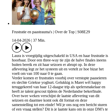
Frustratie en paastrauma's | Over de Top | S08E29
14-04-2026
|
37 Min.
Laura is vroegtijdig uitgeschakeld in USA en haar frustratie is
hoorbaar. Door een three-way tie zijn de halve finales ineens
buiten bereik en zit haar seizoen er abrupt op. In deze
aflevering legt ze het systeem uit en vertelt ze hoe bizar het
voelt om van 100 naar 0 te gaan.
Verder komen er frustraties voorbij over verstopte paaseieren
en slechte Griekse yoghurt. Gelukkig is Maret wél happy
teruggekeerd van haar 12-daagse trip als spelersmakelaar en
heeft ze talent gescout tijdens de Nederlandse bekerfinale.
Over twee weken verschijnt de laatste aflevering van dit
seizoen en daarmee komt ook dit format en deze
samenstelling tot een einde! Wil je ons nog een bericht sturen
of een vraag stellen? Dit is je laatste kans om in onze DM’s te