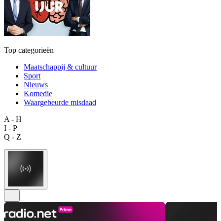
Top categorieën
Maatschappij & cultuur
Sport
Nieuws
Komedie
Waargebeurde misdaad
A - H
I - P
Q - Z