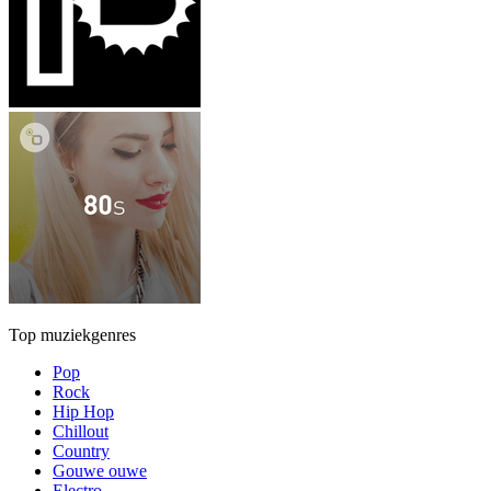
Top muziekgenres
Pop
Rock
Hip Hop
Chillout
Country
Gouwe ouwe
Electro