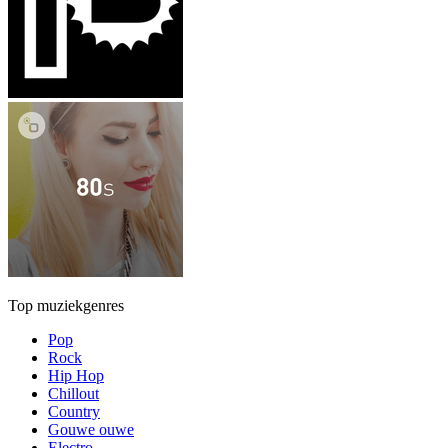
Top muziekgenres
Pop
Rock
Hip Hop
Chillout
Country
Gouwe ouwe
Electro