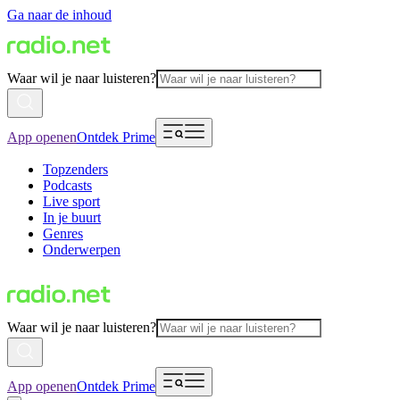
Ga naar de inhoud
Waar wil je naar luisteren?
App openen
Ontdek Prime
Topzenders
Podcasts
Live sport
In je buurt
Genres
Onderwerpen
Waar wil je naar luisteren?
App openen
Ontdek Prime