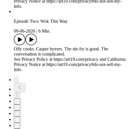
Privacy Notice at https://art19.com/privacy#do-not-sell-my-
info.
Episode Two: Wok This Way
09-06-2026
|
6 Min.
Olly cooks. Casper hovers. The stir fry is good. The
conversation is complicated.
See Privacy Policy at https://art19.com/privacy and California
Privacy Notice at https://art19.com/privacy#do-not-sell-my-
info.
1
2
3
4
5
6