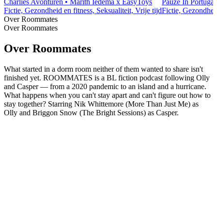
Charlies Avonturen • Marith Iedema x EasyToys
Pauze In Portugal
Fictie, Gezondheid en fitness, Seksualiteit, Vrije tijd
Fictie, Gezondheid
Over Roommates
Over Roommates
Over Roommates
What started in a dorm room neither of them wanted to share isn't
finished yet. ROOMMATES is a BL fiction podcast following Olly
and Casper — from a 2020 pandemic to an island and a hurricane.
What happens when you can't stay apart and can't figure out how to
stay together? Starring Nik Whittemore (More Than Just Me) as
Olly and Briggon Snow (The Bright Sessions) as Casper.
Podcast website