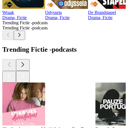
Wraak
Odysseia
De Brandstapel
Drama, Fictie
Drama, Fictie
Drama, Fictie
Trending Fictie -podcasts
Trending Fictie -podcasts
Trending Fictie -podcasts