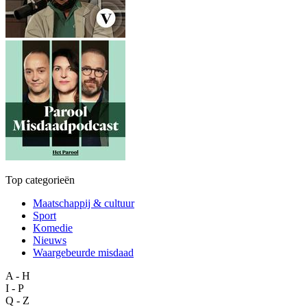
Top categorieën
Maatschappij & cultuur
Sport
Komedie
Nieuws
Waargebeurde misdaad
A - H
I - P
Q - Z