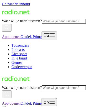
Ga naar de inhoud
Waar wil je naar luisteren?
App openen
Ontdek Prime
Topzenders
Podcasts
Live sport
In je buurt
Genres
Onderwerpen
Waar wil je naar luisteren?
App openen
Ontdek Prime