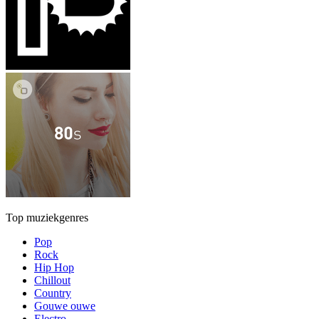
Top muziekgenres
Pop
Rock
Hip Hop
Chillout
Country
Gouwe ouwe
Electro