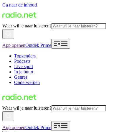
Ga naar de inhoud
Waar wil je naar luisteren?
App openen
Ontdek Prime
Topzenders
Podcasts
Live sport
In je buurt
Genres
Onderwerpen
Waar wil je naar luisteren?
App openen
Ontdek Prime