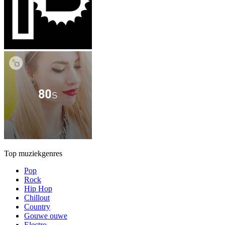
Top muziekgenres
Pop
Rock
Hip Hop
Chillout
Country
Gouwe ouwe
Electro