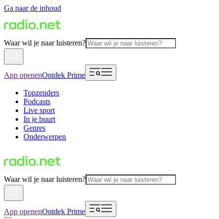
Ga naar de inhoud
Waar wil je naar luisteren?
App openen
Ontdek Prime
Topzenders
Podcasts
Live sport
In je buurt
Genres
Onderwerpen
Waar wil je naar luisteren?
App openen
Ontdek Prime