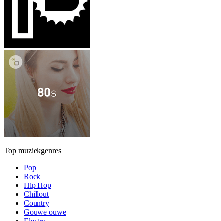
Top muziekgenres
Pop
Rock
Hip Hop
Chillout
Country
Gouwe ouwe
Electro