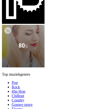
Top muziekgenres
Pop
Rock
Hip Hop
Chillout
Country
Gouwe ouwe
Electro