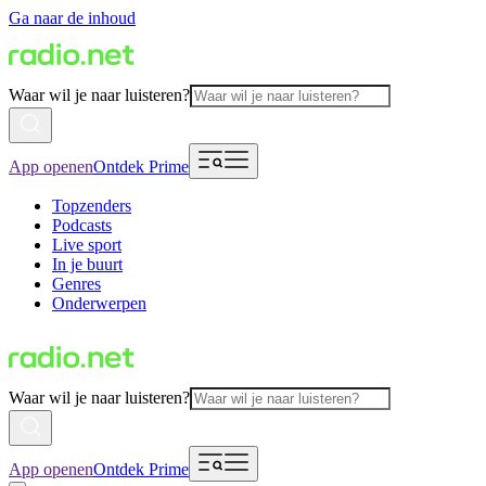
Ga naar de inhoud
Waar wil je naar luisteren?
App openen
Ontdek Prime
Topzenders
Podcasts
Live sport
In je buurt
Genres
Onderwerpen
Waar wil je naar luisteren?
App openen
Ontdek Prime