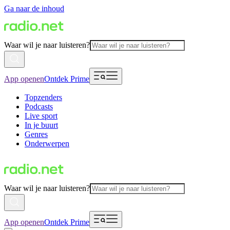
Ga naar de inhoud
Waar wil je naar luisteren?
App openen
Ontdek Prime
Topzenders
Podcasts
Live sport
In je buurt
Genres
Onderwerpen
Waar wil je naar luisteren?
App openen
Ontdek Prime