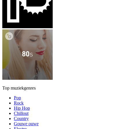
Top muziekgenres
Pop
Rock
Hip Hop
Chillout
Country
Gouwe ouwe
Electro