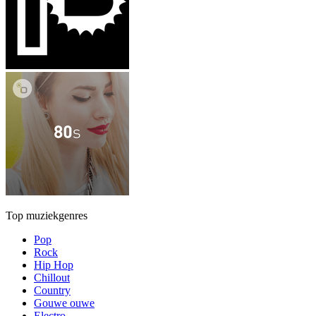
Top muziekgenres
Pop
Rock
Hip Hop
Chillout
Country
Gouwe ouwe
Electro