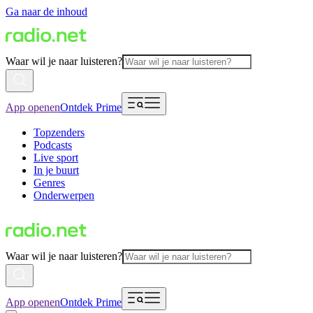
Ga naar de inhoud
Waar wil je naar luisteren?
App openen
Ontdek Prime
Topzenders
Podcasts
Live sport
In je buurt
Genres
Onderwerpen
Waar wil je naar luisteren?
App openen
Ontdek Prime