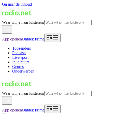
Ga naar de inhoud
Waar wil je naar luisteren?
App openen
Ontdek Prime
Topzenders
Podcasts
Live sport
In je buurt
Genres
Onderwerpen
Waar wil je naar luisteren?
App openen
Ontdek Prime