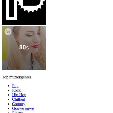
Top muziekgenres
Pop
Rock
Hip Hop
Chillout
Country
Gouwe ouwe
Electro