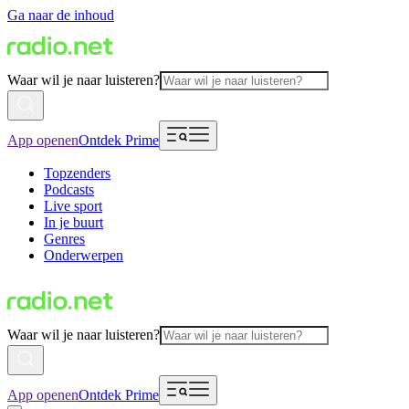
Ga naar de inhoud
Waar wil je naar luisteren?
App openen
Ontdek Prime
Topzenders
Podcasts
Live sport
In je buurt
Genres
Onderwerpen
Waar wil je naar luisteren?
App openen
Ontdek Prime