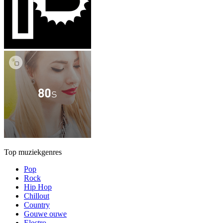
Top muziekgenres
Pop
Rock
Hip Hop
Chillout
Country
Gouwe ouwe
Electro