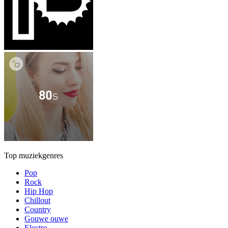
Top muziekgenres
Pop
Rock
Hip Hop
Chillout
Country
Gouwe ouwe
Electro