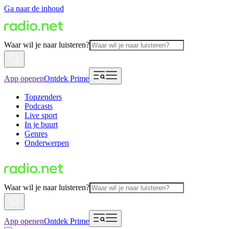
Ga naar de inhoud
Waar wil je naar luisteren?
App openen
Ontdek Prime
Topzenders
Podcasts
Live sport
In je buurt
Genres
Onderwerpen
Waar wil je naar luisteren?
App openen
Ontdek Prime