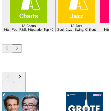
1A Charts
1A Jazz
Hits, Pop, R&B, Hitparade, Top 40
Soul, Jazz, Swing, Chillout
Hits
Top
podcasts
Top
podcasts
Top
podcasts