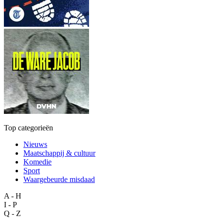
Top categorieën
Nieuws
Maatschappij & cultuur
Komedie
Sport
Waargebeurde misdaad
A - H
I - P
Q - Z