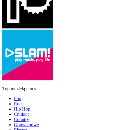
Top muziekgenres
Pop
Rock
Hip Hop
Chillout
Country
Gouwe ouwe
Electro