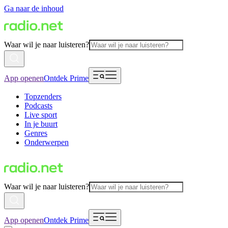
Ga naar de inhoud
Waar wil je naar luisteren?
App openen
Ontdek Prime
Topzenders
Podcasts
Live sport
In je buurt
Genres
Onderwerpen
Waar wil je naar luisteren?
App openen
Ontdek Prime