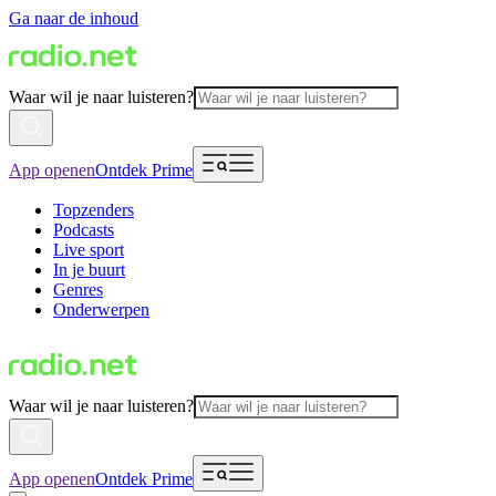
Ga naar de inhoud
Waar wil je naar luisteren?
App openen
Ontdek Prime
Topzenders
Podcasts
Live sport
In je buurt
Genres
Onderwerpen
Waar wil je naar luisteren?
App openen
Ontdek Prime