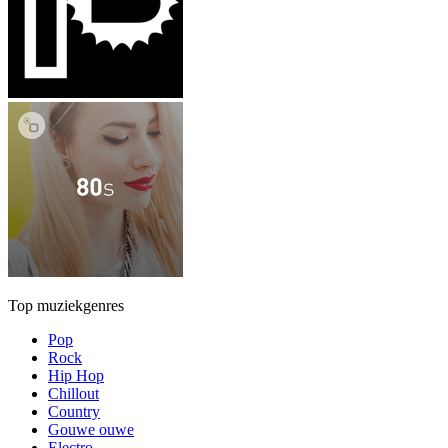
Top muziekgenres
Pop
Rock
Hip Hop
Chillout
Country
Gouwe ouwe
Electro