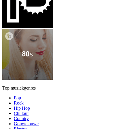
Top muziekgenres
Pop
Rock
Hip Hop
Chillout
Country
Gouwe ouwe
Electro