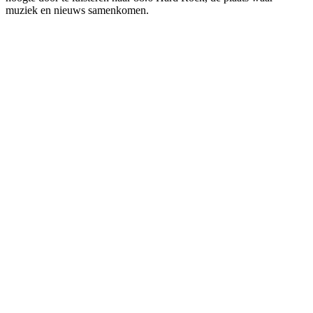
muziek en nieuws samenkomen.
De website van het radiostation