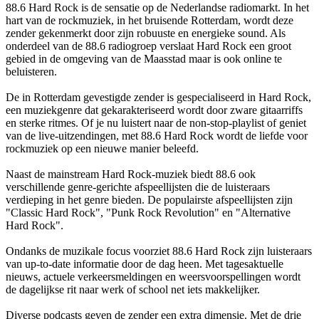
88.6 Hard Rock is de sensatie op de Nederlandse radiomarkt. In het
hart van de rockmuziek, in het bruisende Rotterdam, wordt deze
zender gekenmerkt door zijn robuuste en energieke sound. Als
onderdeel van de 88.6 radiogroep verslaat Hard Rock een groot
gebied in de omgeving van de Maasstad maar is ook online te
beluisteren.
De in Rotterdam gevestigde zender is gespecialiseerd in Hard Rock,
een muziekgenre dat gekarakteriseerd wordt door zware gitaarriffs
en sterke ritmes. Of je nu luistert naar de non-stop-playlist of geniet
van de live-uitzendingen, met 88.6 Hard Rock wordt de liefde voor
rockmuziek op een nieuwe manier beleefd.
Naast de mainstream Hard Rock-muziek biedt 88.6 ook
verschillende genre-gerichte afspeellijsten die de luisteraars
verdieping in het genre bieden. De populairste afspeellijsten zijn
"Classic Hard Rock", "Punk Rock Revolution" en "Alternative
Hard Rock".
Ondanks de muzikale focus voorziet 88.6 Hard Rock zijn luisteraars
van up-to-date informatie door de dag heen. Met tagesaktuelle
nieuws, actuele verkeersmeldingen en weersvoorspellingen wordt
de dagelijkse rit naar werk of school net iets makkelijker.
Diverse podcasts geven de zender een extra dimensie. Met de drie