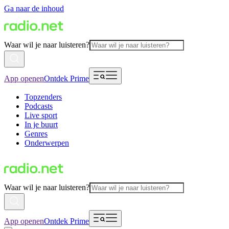
Ga naar de inhoud
Waar wil je naar luisteren?
App openen
Ontdek Prime
Topzenders
Podcasts
Live sport
In je buurt
Genres
Onderwerpen
Waar wil je naar luisteren?
App openen
Ontdek Prime