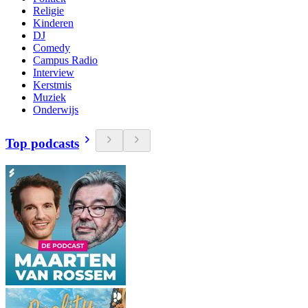
Religie
Kinderen
DJ
Comedy
Campus Radio
Interview
Kerstmis
Muziek
Onderwijs
Top podcasts