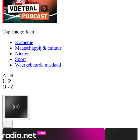
Top categorieën
Komedie
Maatschappij & cultuur
Nieuws
Sport
Waargebeurde misdaad
A - H
I - P
Q - Z