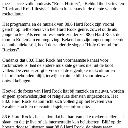
meest succesvolle podcasts "Rock History", "Behind the Lyrics" en
"Rock and Roll Lifestyle" duiken luisteraars in de diepte van de
rockcultuur.
Het programma en de muziek van 88.6 Hard Rock zijn vooral
gericht op liefhebbers van het Hard Rock genre, zowel oude als
jonge rocker. Als een professionele zender zet 88.6 Hard Rock de
toon in Rotterdam en omgeving. Bekend om zijn ongecompliceerde
en authentieke stijl, heeft de zender de slogan "Holy Ground for
Rockers".
Ondanks dat 88.6 Hard Rock het voornaamste kanaal voor
rockmuziek is, laat de andere muzikale genres niet uit de boot
vallen. De zender zorgt ervoor dat de eigenlijke rockcultuur en -
historie behouden blijft, terwijl er ruimte blijft voor nieuwe
ontwikkelingen.
Hoewel de focus van Hard Rock ligt bij muziek en nieuws, worden
er geen sportwedstrijden of religieuze diensten uitgezonden. Het
88.6 Hard Rock station richt zich volledig op het leveren van
kwaliteitsrock en relevante dagelijkse informatie.
88.6 Hard Rock - het station dat het hart van elke rocker sneller laat
slaan, en die je live of als internetradio kan beluisteren. Blijf op de
hoogte door te luisteren naar 88.6 Hard Rock, de plaats waar