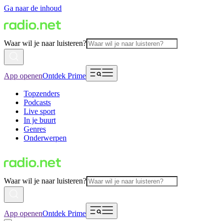
Ga naar de inhoud
Waar wil je naar luisteren?
App openen
Ontdek Prime
Topzenders
Podcasts
Live sport
In je buurt
Genres
Onderwerpen
Waar wil je naar luisteren?
App openen
Ontdek Prime