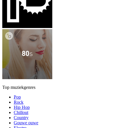
Top muziekgenres
Pop
Rock
Hip Hop
Chillout
Country
Gouwe ouwe
Electro