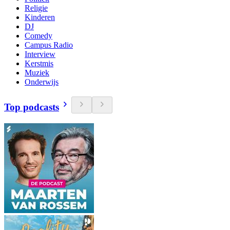
Religie
Kinderen
DJ
Comedy
Campus Radio
Interview
Kerstmis
Muziek
Onderwijs
Top podcasts