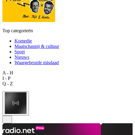
Top categorieën
Komedie
Maatschappij & cultuur
Sport
Nieuws
Waargebeurde misdaad
A - H
I - P
Q - Z