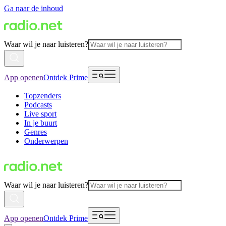
Ga naar de inhoud
Waar wil je naar luisteren?
App openen
Ontdek Prime
Topzenders
Podcasts
Live sport
In je buurt
Genres
Onderwerpen
Waar wil je naar luisteren?
App openen
Ontdek Prime