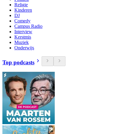
Religie
Kinderen
DJ
Comedy
Campus Radio
Interview
Kerstmis
Muziek
Onderwijs
Top podcasts