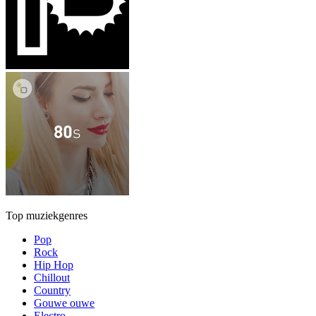
Top muziekgenres
Pop
Rock
Hip Hop
Chillout
Country
Gouwe ouwe
Electro