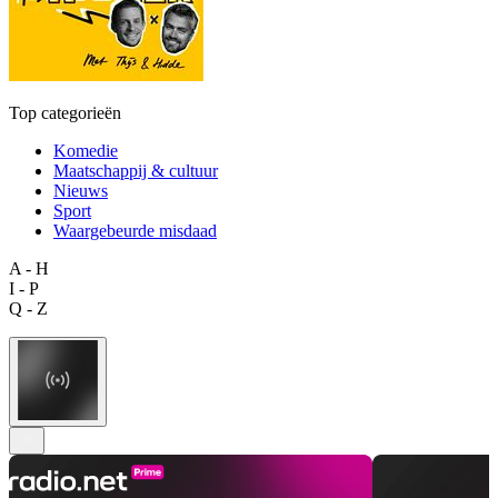
Top categorieën
Komedie
Maatschappij & cultuur
Nieuws
Sport
Waargebeurde misdaad
A - H
I - P
Q - Z