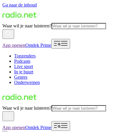
Ga naar de inhoud
Waar wil je naar luisteren?
App openen
Ontdek Prime
Topzenders
Podcasts
Live sport
In je buurt
Genres
Onderwerpen
Waar wil je naar luisteren?
App openen
Ontdek Prime