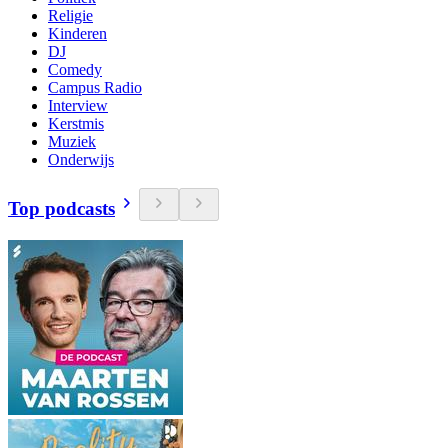
Religie
Kinderen
DJ
Comedy
Campus Radio
Interview
Kerstmis
Muziek
Onderwijs
Top podcasts