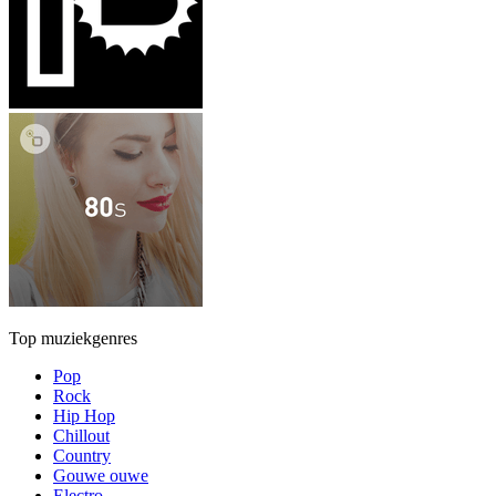
Top muziekgenres
Pop
Rock
Hip Hop
Chillout
Country
Gouwe ouwe
Electro