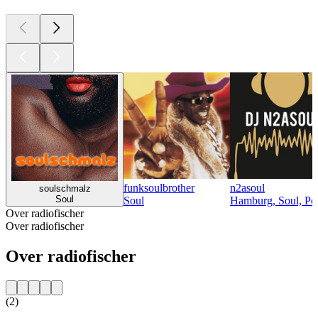
funksoulbrother
n2asoul
soulschmalz
Soul
Soul
Hamburg, Soul, Po
Over radiofischer
Over radiofischer
Over radiofischer
(2)