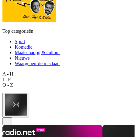
Top categorieën
Sport
Komedie
Maatschappij & cultuur
Nieuws
Waargebeurde misdaad
A - H
I - P
Q - Z