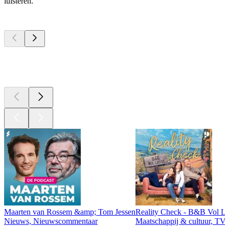
luisteren.
Top
podcasts
Top
podcasts
Top
podcasts
Maarten van Rossem &amp; Tom Jessen
Reality Check - B&B Vol Li
Nieuws, Nieuwscommentaar
Maatschappij & cultuur, TV 