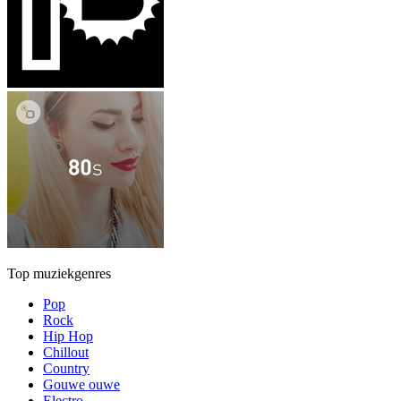
Top muziekgenres
Pop
Rock
Hip Hop
Chillout
Country
Gouwe ouwe
Electro