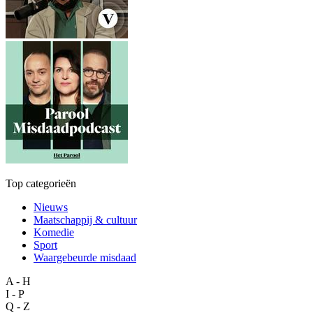
Top categorieën
Nieuws
Maatschappij & cultuur
Komedie
Sport
Waargebeurde misdaad
A - H
I - P
Q - Z