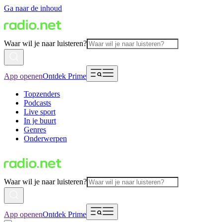
Ga naar de inhoud
Waar wil je naar luisteren?
App openen
Ontdek Prime
Topzenders
Podcasts
Live sport
In je buurt
Genres
Onderwerpen
Waar wil je naar luisteren?
App openen
Ontdek Prime