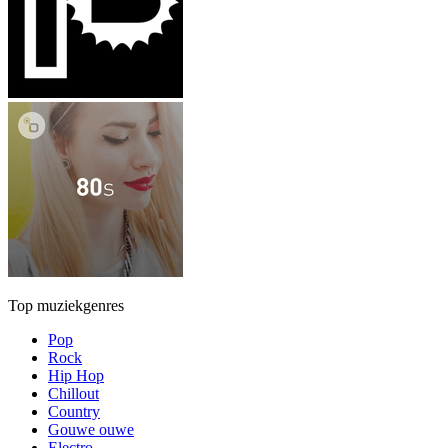
Top muziekgenres
Pop
Rock
Hip Hop
Chillout
Country
Gouwe ouwe
Electro