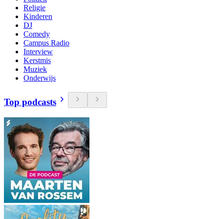
Religie
Kinderen
DJ
Comedy
Campus Radio
Interview
Kerstmis
Muziek
Onderwijs
Top podcasts