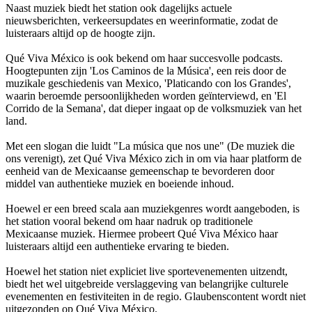
Naast muziek biedt het station ook dagelijks actuele
nieuwsberichten, verkeersupdates en weerinformatie, zodat de
luisteraars altijd op de hoogte zijn.
Qué Viva México is ook bekend om haar succesvolle podcasts.
Hoogtepunten zijn 'Los Caminos de la Música', een reis door de
muzikale geschiedenis van Mexico, 'Platicando con los Grandes',
waarin beroemde persoonlijkheden worden geïnterviewd, en 'El
Corrido de la Semana', dat dieper ingaat op de volksmuziek van het
land.
Met een slogan die luidt "La música que nos une" (De muziek die
ons verenigt), zet Qué Viva México zich in om via haar platform de
eenheid van de Mexicaanse gemeenschap te bevorderen door
middel van authentieke muziek en boeiende inhoud.
Hoewel er een breed scala aan muziekgenres wordt aangeboden, is
het station vooral bekend om haar nadruk op traditionele
Mexicaanse muziek. Hiermee probeert Qué Viva México haar
luisteraars altijd een authentieke ervaring te bieden.
Hoewel het station niet expliciet live sportevenementen uitzendt,
biedt het wel uitgebreide verslaggeving van belangrijke culturele
evenementen en festiviteiten in de regio. Glaubenscontent wordt niet
uitgezonden op Qué Viva México.