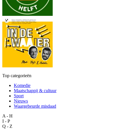
Top categorieën
Komedie
Maatschappij & cultuur
Sport
Nieuws
Waargebeurde misdaad
A - H
I - P
Q - Z