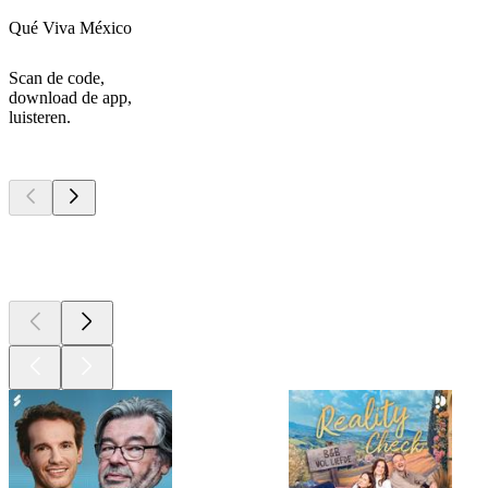
Qué Viva México
Scan de code,
download de app,
luisteren.
Top
podcasts
Top
podcasts
Top
podcasts