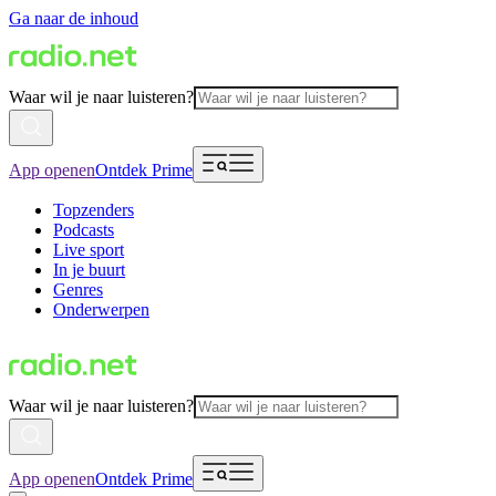
Ga naar de inhoud
Waar wil je naar luisteren?
App openen
Ontdek Prime
Topzenders
Podcasts
Live sport
In je buurt
Genres
Onderwerpen
Waar wil je naar luisteren?
App openen
Ontdek Prime