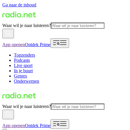
Ga naar de inhoud
Waar wil je naar luisteren?
App openen
Ontdek Prime
Topzenders
Podcasts
Live sport
In je buurt
Genres
Onderwerpen
Waar wil je naar luisteren?
App openen
Ontdek Prime