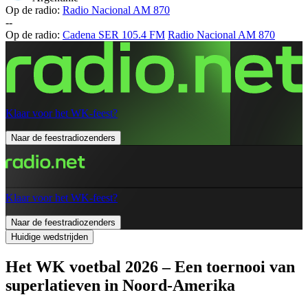
Op de radio:
Radio Nacional AM 870
-
-
Op de radio:
Cadena SER 105.4 FM
Radio Nacional AM 870
Klaar voor het WK-feest?
Naar de feestradiozenders
Klaar voor het WK-feest?
Naar de feestradiozenders
Huidige wedstrijden
Het WK voetbal 2026 – Een toernooi van
superlatieven in Noord-Amerika