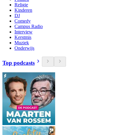
Religie
Kinderen
DJ
Comedy
Campus Radio
Interview
Kerstmis
Muziek
Onderwijs
Top podcasts