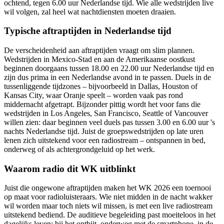
ochtend, tegen 6.00 uur Nederlandse tijd. Wie alle wedstrijden live
wil volgen, zal heel wat nachtdiensten moeten draaien.
Typische aftraptijden in Nederlandse tijd
De verscheidenheid aan aftraptijden vraagt om slim plannen.
Wedstrijden in Mexico-Stad en aan de Amerikaanse oostkust
beginnen doorgaans tussen 18.00 en 22.00 uur Nederlandse tijd en
zijn dus prima in een Nederlandse avond in te passen. Duels in de
tussenliggende tijdzones – bijvoorbeeld in Dallas, Houston of
Kansas City, waar Oranje speelt – worden vaak pas rond
middernacht afgetrapt. Bijzonder pittig wordt het voor fans die
wedstrijden in Los Angeles, San Francisco, Seattle of Vancouver
willen zien: daar beginnen veel duels pas tussen 3.00 en 6.00 uur 's
nachts Nederlandse tijd. Juist de groepswedstrijden op late uren
lenen zich uitstekend voor een radiostream – ontspannen in bed,
onderweg of als achtergrondgeluid op het werk.
Waarom radio dit WK uitblinkt
Juist die ongewone aftraptijden maken het WK 2026 een toernooi
op maat voor radioluisteraars. Wie niet midden in de nacht wakker
wil worden maar toch niets wil missen, is met een live radiostream
uitstekend bediend. De auditieve begeleiding past moeiteloos in het
dagelijks leven: bij het ontbijt, onderweg met de smartphone, in de