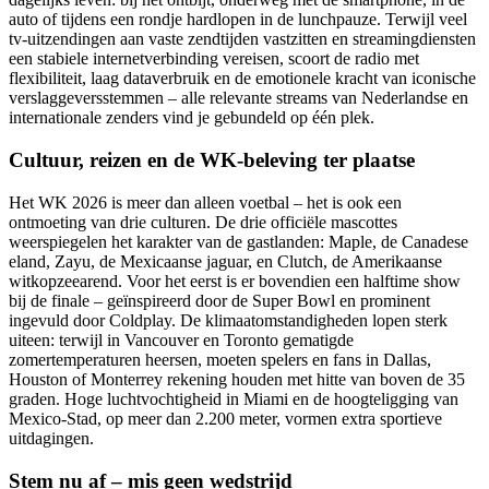
auto of tijdens een rondje hardlopen in de lunchpauze. Terwijl veel
tv-uitzendingen aan vaste zendtijden vastzitten en streamingdiensten
een stabiele internetverbinding vereisen, scoort de radio met
flexibiliteit, laag dataverbruik en de emotionele kracht van iconische
verslaggeversstemmen – alle relevante streams van Nederlandse en
internationale zenders vind je gebundeld op één plek.
Cultuur, reizen en de WK-beleving ter plaatse
Het WK 2026 is meer dan alleen voetbal – het is ook een
ontmoeting van drie culturen. De drie officiële mascottes
weerspiegelen het karakter van de gastlanden: Maple, de Canadese
eland, Zayu, de Mexicaanse jaguar, en Clutch, de Amerikaanse
witkopzeearend. Voor het eerst is er bovendien een halftime show
bij de finale – geïnspireerd door de Super Bowl en prominent
ingevuld door Coldplay. De klimaatomstandigheden lopen sterk
uiteen: terwijl in Vancouver en Toronto gematigde
zomertemperaturen heersen, moeten spelers en fans in Dallas,
Houston of Monterrey rekening houden met hitte van boven de 35
graden. Hoge luchtvochtigheid in Miami en de hoogteligging van
Mexico-Stad, op meer dan 2.200 meter, vormen extra sportieve
uitdagingen.
Stem nu af – mis geen wedstrijd