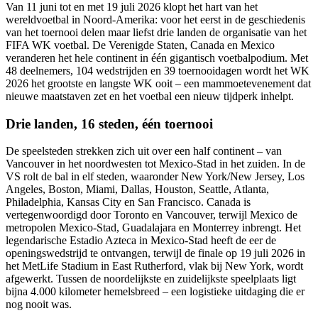
Van 11 juni tot en met 19 juli 2026 klopt het hart van het
wereldvoetbal in Noord-Amerika: voor het eerst in de geschiedenis
van het toernooi delen maar liefst drie landen de organisatie van het
FIFA WK voetbal. De Verenigde Staten, Canada en Mexico
veranderen het hele continent in één gigantisch voetbalpodium. Met
48 deelnemers, 104 wedstrijden en 39 toernooidagen wordt het WK
2026 het grootste en langste WK ooit – een mammoetevenement dat
nieuwe maatstaven zet en het voetbal een nieuw tijdperk inhelpt.
Drie landen, 16 steden, één toernooi
De speelsteden strekken zich uit over een half continent – van
Vancouver in het noordwesten tot Mexico-Stad in het zuiden. In de
VS rolt de bal in elf steden, waaronder New York/New Jersey, Los
Angeles, Boston, Miami, Dallas, Houston, Seattle, Atlanta,
Philadelphia, Kansas City en San Francisco. Canada is
vertegenwoordigd door Toronto en Vancouver, terwijl Mexico de
metropolen Mexico-Stad, Guadalajara en Monterrey inbrengt. Het
legendarische Estadio Azteca in Mexico-Stad heeft de eer de
openingswedstrijd te ontvangen, terwijl de finale op 19 juli 2026 in
het MetLife Stadium in East Rutherford, vlak bij New York, wordt
afgewerkt. Tussen de noordelijkste en zuidelijkste speelplaats ligt
bijna 4.000 kilometer hemelsbreed – een logistieke uitdaging die er
nog nooit was.