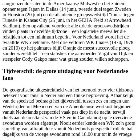
aangrenzende staten in de Amerikaanse Midwest en het zuiden:
opener tegen Japan in Dallas (14 juni), tweede duel tegen Zweden
in Houston (20 juni) en de afsluitende groepswedstrijd "thuis" tegen
Tunesië in Kansas City (25 juni, in het GEHA Field at Arrowhead
Stadium). Een opvallend voordeel: alle drie de groepswedstrijden
vinden plaats in dezelfde tijdzone – een logistieke meevaller die
reistijden tot een minimum beperkt. Voor Nederland wordt het de
twaalfde WK-deelname. Met drie verloren WK-finales (1974, 1978
en 2010) op het palmares blijft Oranje de meest succesvolle ploeg
zonder wereldtitel – een statistiek die aanvoerder Virgil van Dijk en
sterspeler Cody Gakpo maar wat graag zouden willen schrappen.
Tijdverschil: de grote uitdaging voor Nederlandse
fans
De geografische uitgestrektheid van het toernooi over vier tijdzones
betekent voor fans in Nederland een flinke beproeving. Afhankelijk
van de speelstad bedraagt het tijdverschil tussen zes en negen uur.
Wedstrijden uit Mexico en van de Amerikaanse westkust beginnen
vanuit Nederlands perspectief vaak pas diep in de nacht, terwijl
duels aan de oostkust van de VS en in Canada nog op te overziene
avonduren worden afgetrapt. Nooit eerder kende een WK zo'n grote
spreiding van aftraptijden: vanuit Nederlands perspectief rolt de bal
dagelijks van de vroege avonduren rond 18.00 uur tot in de vroege