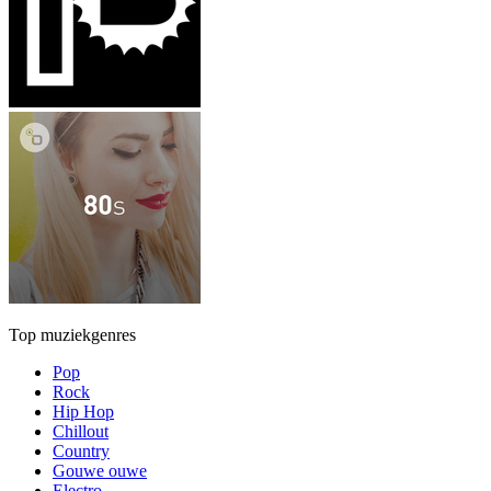
Top muziekgenres
Pop
Rock
Hip Hop
Chillout
Country
Gouwe ouwe
Electro