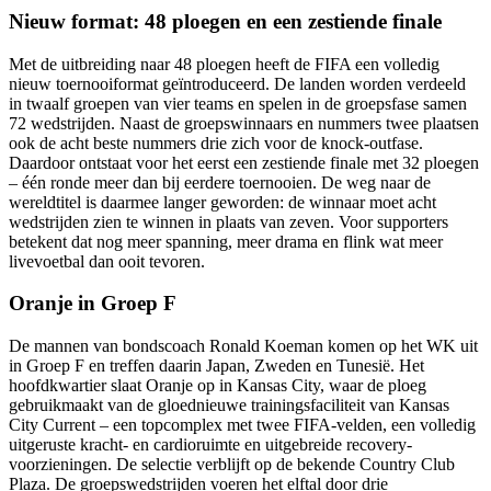
Nieuw format: 48 ploegen en een zestiende finale
Met de uitbreiding naar 48 ploegen heeft de FIFA een volledig
nieuw toernooiformat geïntroduceerd. De landen worden verdeeld
in twaalf groepen van vier teams en spelen in de groepsfase samen
72 wedstrijden. Naast de groepswinnaars en nummers twee plaatsen
ook de acht beste nummers drie zich voor de knock-outfase.
Daardoor ontstaat voor het eerst een zestiende finale met 32 ploegen
– één ronde meer dan bij eerdere toernooien. De weg naar de
wereldtitel is daarmee langer geworden: de winnaar moet acht
wedstrijden zien te winnen in plaats van zeven. Voor supporters
betekent dat nog meer spanning, meer drama en flink wat meer
livevoetbal dan ooit tevoren.
Oranje in Groep F
De mannen van bondscoach Ronald Koeman komen op het WK uit
in Groep F en treffen daarin Japan, Zweden en Tunesië. Het
hoofdkwartier slaat Oranje op in Kansas City, waar de ploeg
gebruikmaakt van de gloednieuwe trainingsfaciliteit van Kansas
City Current – een topcomplex met twee FIFA-velden, een volledig
uitgeruste kracht- en cardioruimte en uitgebreide recovery-
voorzieningen. De selectie verblijft op de bekende Country Club
Plaza. De groepswedstrijden voeren het elftal door drie