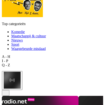
Top categorieën
Komedie
Maatschappij & cultuur
Nieuws
Sport
Waargebeurde misdaad
A - H
I - P
Q - Z