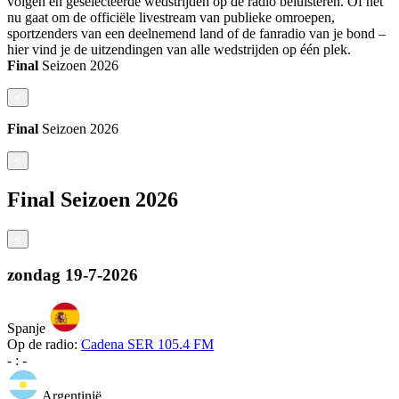
volgen en geselecteerde wedstrijden op de radio beluisteren. Of het
nu gaat om de officiële livestream van publieke omroepen,
sportzenders van een deelnemend land of de fanradio van je bond –
hier vind je de uitzendingen van alle wedstrijden op één plek.
Final
Seizoen
2026
<
Final
Seizoen
2026
<
Final
Seizoen
2026
<
zondag
19-7-2026
Spanje
Op de radio:
Cadena SER 105.4 FM
-
:
-
Argentinië