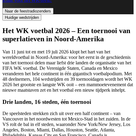
Klaar voor het WK-feest?
Naar de feestradiozenders
Huidige wedstrijden
Het WK voetbal 2026 – Een toernooi van
superlatieven in Noord-Amerika
Van 11 juni tot en met 19 juli 2026 klopt het hart van het
wereldvoetbal in Noord-Amerika: voor het eerst in de geschiedenis
van het toernooi delen maar liefst drie landen de organisatie van het
FIFA WK voetbal. De Verenigde Staten, Canada en Mexico
veranderen het hele continent in één gigantisch voetbalpodium. Met
48 deelnemers, 104 wedstrijden en 39 toernooidagen wordt het WK
2026 het grootste en langste WK ooit – een mammoetevenement dat
nieuwe maatstaven zet en het voetbal een nieuw tijdperk inhelpt.
Drie landen, 16 steden, één toernooi
De speelsteden strekken zich uit over een half continent – van
Vancouver in het noordwesten tot Mexico-Stad in het zuiden. In de
VS rolt de bal in elf steden, waaronder New York/New Jersey, Los
Angeles, Boston, Miami, Dallas, Houston, Seattle, Atlanta,
Philadelphia, Kansas City en San Francisco. Canada is