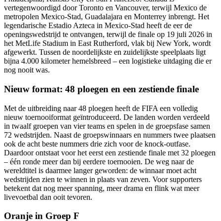
vertegenwoordigd door Toronto en Vancouver, terwijl Mexico de
metropolen Mexico-Stad, Guadalajara en Monterrey inbrengt. Het
legendarische Estadio Azteca in Mexico-Stad heeft de eer de
openingswedstrijd te ontvangen, terwijl de finale op 19 juli 2026 in
het MetLife Stadium in East Rutherford, vlak bij New York, wordt
afgewerkt. Tussen de noordelijkste en zuidelijkste speelplaats ligt
bijna 4.000 kilometer hemelsbreed – een logistieke uitdaging die er
nog nooit was.
Nieuw format: 48 ploegen en een zestiende finale
Met de uitbreiding naar 48 ploegen heeft de FIFA een volledig
nieuw toernooiformat geïntroduceerd. De landen worden verdeeld
in twaalf groepen van vier teams en spelen in de groepsfase samen
72 wedstrijden. Naast de groepswinnaars en nummers twee plaatsen
ook de acht beste nummers drie zich voor de knock-outfase.
Daardoor ontstaat voor het eerst een zestiende finale met 32 ploegen
– één ronde meer dan bij eerdere toernooien. De weg naar de
wereldtitel is daarmee langer geworden: de winnaar moet acht
wedstrijden zien te winnen in plaats van zeven. Voor supporters
betekent dat nog meer spanning, meer drama en flink wat meer
livevoetbal dan ooit tevoren.
Oranje in Groep F