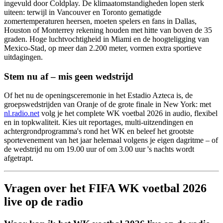
ingevuld door Coldplay. De klimaatomstandigheden lopen sterk
uiteen: terwijl in Vancouver en Toronto gematigde
zomertemperaturen heersen, moeten spelers en fans in Dallas,
Houston of Monterrey rekening houden met hitte van boven de 35
graden. Hoge luchtvochtigheid in Miami en de hoogteligging van
Mexico-Stad, op meer dan 2.200 meter, vormen extra sportieve
uitdagingen.
Stem nu af – mis geen wedstrijd
Of het nu de openingsceremonie in het Estadio Azteca is, de
groepswedstrijden van Oranje of de grote finale in New York: met
nl.radio.net
volg je het complete WK voetbal 2026 in audio, flexibel
en in topkwaliteit. Kies uit reportages, multi-uitzendingen en
achtergrondprogramma's rond het WK en beleef het grootste
sportevenement van het jaar helemaal volgens je eigen dagritme – of
de wedstrijd nu om 19.00 uur of om 3.00 uur 's nachts wordt
afgetrapt.
Vragen over het FIFA WK voetbal 2026
live op de radio