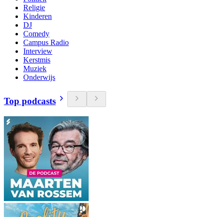
Religie
Kinderen
DJ
Comedy
Campus Radio
Interview
Kerstmis
Muziek
Onderwijs
Top podcasts