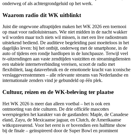
onderweg of als achtergrondgeluid op het werk.
Waarom radio dit WK uitblinkt
Juist die ongewone aftraptijden maken het WK 2026 een toernooi
op maat voor radioluisteraars. Wie niet midden in de nacht wakker
wil worden maar toch niets wil missen, is met een live radiostream
uitstekend bediend. De auditieve begeleiding past moeiteloos in het
dagelijks leven: bij het ontbijt, onderweg met de smartphone, in de
auto of tijdens een rondje hardlopen in de lunchpauze. Terwijl veel
tv-uitzendingen aan vaste zendtijden vastzitten en streamingdiensten
een stabiele internetverbinding vereisen, scoort de radio met
flexibiliteit, laag dataverbruik en de emotionele kracht van iconische
verslaggeversstemmen – alle relevante streams van Nederlandse en
internationale zenders vind je gebundeld op één plek.
Cultuur, reizen en de WK-beleving ter plaatse
Het WK 2026 is meer dan alleen voetbal – het is ook een
ontmoeting van drie culturen. De drie officiële mascottes
weerspiegelen het karakter van de gastlanden: Maple, de Canadese
eland, Zayu, de Mexicaanse jaguar, en Clutch, de Amerikaanse
witkopzeearend. Voor het eerst is er bovendien een halftime show
bij de finale – geïnspireerd door de Super Bowl en prominent