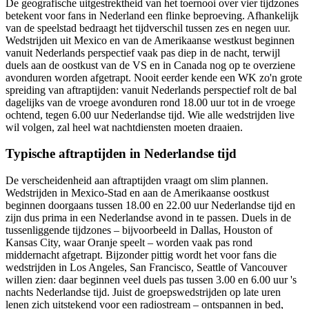
De geografische uitgestrektheid van het toernooi over vier tijdzones
betekent voor fans in Nederland een flinke beproeving. Afhankelijk
van de speelstad bedraagt het tijdverschil tussen zes en negen uur.
Wedstrijden uit Mexico en van de Amerikaanse westkust beginnen
vanuit Nederlands perspectief vaak pas diep in de nacht, terwijl
duels aan de oostkust van de VS en in Canada nog op te overziene
avonduren worden afgetrapt. Nooit eerder kende een WK zo'n grote
spreiding van aftraptijden: vanuit Nederlands perspectief rolt de bal
dagelijks van de vroege avonduren rond 18.00 uur tot in de vroege
ochtend, tegen 6.00 uur Nederlandse tijd. Wie alle wedstrijden live
wil volgen, zal heel wat nachtdiensten moeten draaien.
Typische aftraptijden in Nederlandse tijd
De verscheidenheid aan aftraptijden vraagt om slim plannen.
Wedstrijden in Mexico-Stad en aan de Amerikaanse oostkust
beginnen doorgaans tussen 18.00 en 22.00 uur Nederlandse tijd en
zijn dus prima in een Nederlandse avond in te passen. Duels in de
tussenliggende tijdzones – bijvoorbeeld in Dallas, Houston of
Kansas City, waar Oranje speelt – worden vaak pas rond
middernacht afgetrapt. Bijzonder pittig wordt het voor fans die
wedstrijden in Los Angeles, San Francisco, Seattle of Vancouver
willen zien: daar beginnen veel duels pas tussen 3.00 en 6.00 uur 's
nachts Nederlandse tijd. Juist de groepswedstrijden op late uren
lenen zich uitstekend voor een radiostream – ontspannen in bed,