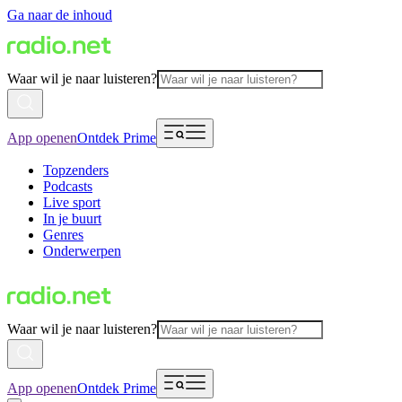
Ga naar de inhoud
Waar wil je naar luisteren?
App openen
Ontdek Prime
Topzenders
Podcasts
Live sport
In je buurt
Genres
Onderwerpen
Waar wil je naar luisteren?
App openen
Ontdek Prime