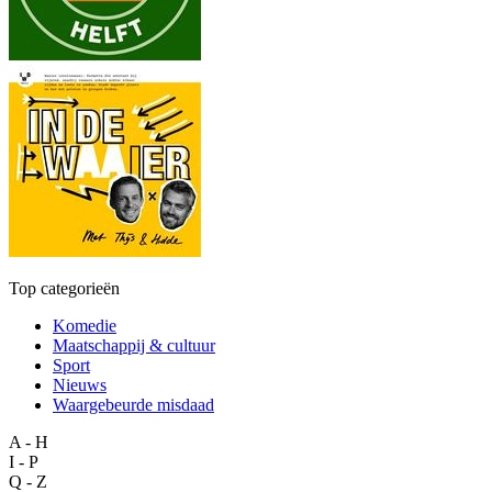
Top categorieën
Komedie
Maatschappij & cultuur
Sport
Nieuws
Waargebeurde misdaad
A - H
I - P
Q - Z