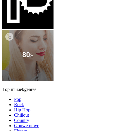
Top muziekgenres
Pop
Rock
Hip Hop
Chillout
Country
Gouwe ouwe
Electro