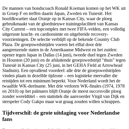
De mannen van bondscoach Ronald Koeman komen op het WK uit
in Groep F en treffen daarin Japan, Zweden en Tunesië. Het
hoofdkwartier slaat Oranje op in Kansas City, waar de ploeg
gebruikmaakt van de gloednieuwe trainingsfaciliteit van Kansas
City Current – een topcomplex met twee FIFA-velden, een volledig
uitgeruste kracht- en cardioruimte en uitgebreide recovery-
voorzieningen. De selectie verblijft op de bekende Country Club
Plaza. De groepswedstrijden voeren het elftal door drie
aangrenzende staten in de Amerikaanse Midwest en het zuiden:
opener tegen Japan in Dallas (14 juni), tweede duel tegen Zweden
in Houston (20 juni) en de afsluitende groepswedstrijd "thuis" tegen
Tunesië in Kansas City (25 juni, in het GEHA Field at Arrowhead
Stadium). Een opvallend voordeel: alle drie de groepswedstrijden
vinden plaats in dezelfde tijdzone – een logistieke meevaller die
reistijden tot een minimum beperkt. Voor Nederland wordt het de
twaalfde WK-deelname. Met drie verloren WK-finales (1974, 1978
en 2010) op het palmares blijft Oranje de meest succesvolle ploeg
zonder wereldtitel – een statistiek die aanvoerder Virgil van Dijk en
sterspeler Cody Gakpo maar wat graag zouden willen schrappen.
Tijdverschil: de grote uitdaging voor Nederlandse
fans