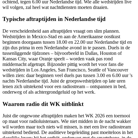
ochtend, tegen 6.00 uur Nederlandse tijd. Wie alle wedstrijden live
wil volgen, zal heel wat nachtdiensten moeten draaien.
Typische aftraptijden in Nederlandse tijd
De verscheidenheid aan aftraptijden vraagt om slim plannen.
Wedstrijden in Mexico-Stad en aan de Amerikaanse oostkust
beginnen doorgaans tussen 18.00 en 22.00 uur Nederlandse tijd en
zijn dus prima in een Nederlandse avond in te passen. Duels in de
tussenliggende tijdzones – bijvoorbeeld in Dallas, Houston of
Kansas City, waar Oranje speelt – worden vaak pas rond
middernacht afgetrapt. Bijzonder pittig wordt het voor fans die
wedstrijden in Los Angeles, San Francisco, Seattle of Vancouver
willen zien: daar beginnen veel duels pas tussen 3.00 en 6.00 uur 's
nachts Nederlandse tijd. Juist de groepswedstrijden op late uren
lenen zich uitstekend voor een radiostream – ontspannen in bed,
onderweg of als achtergrondgeluid op het werk.
Waarom radio dit WK uitblinkt
Juist die ongewone aftraptijden maken het WK 2026 een toernooi
op maat voor radioluisteraars. Wie niet midden in de nacht wakker
wil worden maar toch niets wil missen, is met een live radiostream
uitstekend bediend. De auditieve begeleiding past moeiteloos in het
dagelijks leven: bij het ontbijt, onderweg met de smartphone, in de