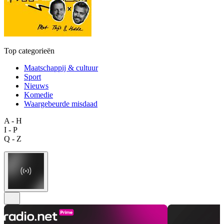
Top categorieën
Maatschappij & cultuur
Sport
Nieuws
Komedie
Waargebeurde misdaad
A - H
I - P
Q - Z