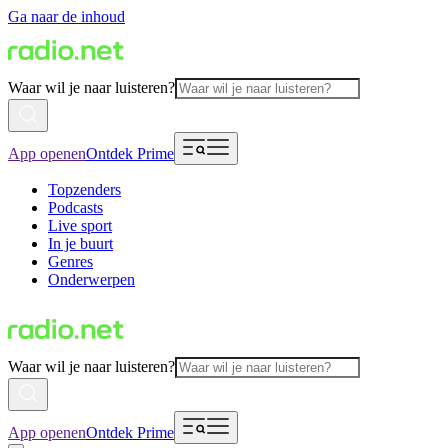
Ga naar de inhoud
Waar wil je naar luisteren?
App openen
Ontdek Prime
Topzenders
Podcasts
Live sport
In je buurt
Genres
Onderwerpen
Waar wil je naar luisteren?
App openen
Ontdek Prime