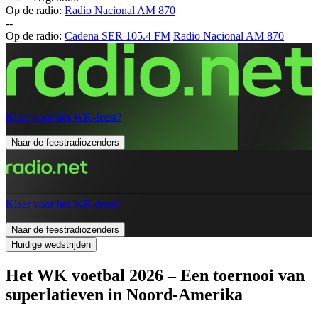
Op de radio:
Radio Nacional AM 870
-
-
Op de radio:
Cadena SER 105.4 FM
Radio Nacional AM 870
Klaar voor het WK-feest?
Naar de feestradiozenders
Klaar voor het WK-feest?
Naar de feestradiozenders
Huidige wedstrijden
Het WK voetbal 2026 – Een toernooi van
superlatieven in Noord-Amerika