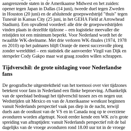
aangrenzende staten in de Amerikaanse Midwest en het zuiden:
opener tegen Japan in Dallas (14 juni), tweede duel tegen Zweden
in Houston (20 juni) en de afsluitende groepswedstrijd "thuis" tegen
Tunesië in Kansas City (25 juni, in het GEHA Field at Arrowhead
Stadium). Een opvallend voordeel: alle drie de groepswedstrijden
vinden plaats in dezelfde tijdzone – een logistieke meevaller die
reistijden tot een minimum beperkt. Voor Nederland wordt het de
twaalfde WK-deelname. Met drie verloren WK-finales (1974, 1978
en 2010) op het palmares blijft Oranje de meest succesvolle ploeg
zonder wereldtitel – een statistiek die aanvoerder Virgil van Dijk en
sterspeler Cody Gakpo maar wat graag zouden willen schrappen.
Tijdverschil: de grote uitdaging voor Nederlandse
fans
De geografische uitgestrektheid van het toernooi over vier tijdzones
betekent voor fans in Nederland een flinke beproeving. Afhankelijk
van de speelstad bedraagt het tijdverschil tussen zes en negen uur.
Wedstrijden uit Mexico en van de Amerikaanse westkust beginnen
vanuit Nederlands perspectief vaak pas diep in de nacht, terwijl
duels aan de oostkust van de VS en in Canada nog op te overziene
avonduren worden afgetrapt. Nooit eerder kende een WK zo'n grote
spreiding van aftraptijden: vanuit Nederlands perspectief rolt de bal
dagelijks van de vroege avonduren rond 18.00 uur tot in de vroege