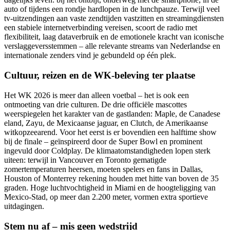
auto of tijdens een rondje hardlopen in de lunchpauze. Terwijl veel
tv-uitzendingen aan vaste zendtijden vastzitten en streamingdiensten
een stabiele internetverbinding vereisen, scoort de radio met
flexibiliteit, laag dataverbruik en de emotionele kracht van iconische
verslaggeversstemmen – alle relevante streams van Nederlandse en
internationale zenders vind je gebundeld op één plek.
Cultuur, reizen en de WK-beleving ter plaatse
Het WK 2026 is meer dan alleen voetbal – het is ook een
ontmoeting van drie culturen. De drie officiële mascottes
weerspiegelen het karakter van de gastlanden: Maple, de Canadese
eland, Zayu, de Mexicaanse jaguar, en Clutch, de Amerikaanse
witkopzeearend. Voor het eerst is er bovendien een halftime show
bij de finale – geïnspireerd door de Super Bowl en prominent
ingevuld door Coldplay. De klimaatomstandigheden lopen sterk
uiteen: terwijl in Vancouver en Toronto gematigde
zomertemperaturen heersen, moeten spelers en fans in Dallas,
Houston of Monterrey rekening houden met hitte van boven de 35
graden. Hoge luchtvochtigheid in Miami en de hoogteligging van
Mexico-Stad, op meer dan 2.200 meter, vormen extra sportieve
uitdagingen.
Stem nu af – mis geen wedstrijd