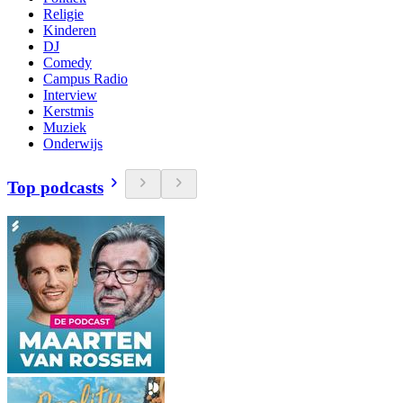
Religie
Kinderen
DJ
Comedy
Campus Radio
Interview
Kerstmis
Muziek
Onderwijs
Top podcasts