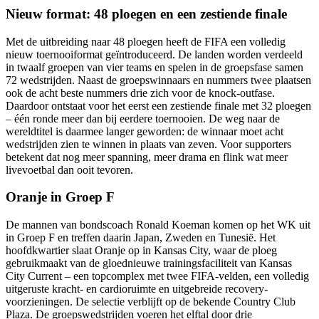
Nieuw format: 48 ploegen en een zestiende finale
Met de uitbreiding naar 48 ploegen heeft de FIFA een volledig
nieuw toernooiformat geïntroduceerd. De landen worden verdeeld
in twaalf groepen van vier teams en spelen in de groepsfase samen
72 wedstrijden. Naast de groepswinnaars en nummers twee plaatsen
ook de acht beste nummers drie zich voor de knock-outfase.
Daardoor ontstaat voor het eerst een zestiende finale met 32 ploegen
– één ronde meer dan bij eerdere toernooien. De weg naar de
wereldtitel is daarmee langer geworden: de winnaar moet acht
wedstrijden zien te winnen in plaats van zeven. Voor supporters
betekent dat nog meer spanning, meer drama en flink wat meer
livevoetbal dan ooit tevoren.
Oranje in Groep F
De mannen van bondscoach Ronald Koeman komen op het WK uit
in Groep F en treffen daarin Japan, Zweden en Tunesië. Het
hoofdkwartier slaat Oranje op in Kansas City, waar de ploeg
gebruikmaakt van de gloednieuwe trainingsfaciliteit van Kansas
City Current – een topcomplex met twee FIFA-velden, een volledig
uitgeruste kracht- en cardioruimte en uitgebreide recovery-
voorzieningen. De selectie verblijft op de bekende Country Club
Plaza. De groepswedstrijden voeren het elftal door drie