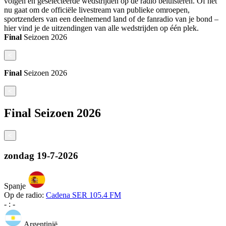
volgen en geselecteerde wedstrijden op de radio beluisteren. Of het
nu gaat om de officiële livestream van publieke omroepen,
sportzenders van een deelnemend land of de fanradio van je bond –
hier vind je de uitzendingen van alle wedstrijden op één plek.
Final
Seizoen
2026
<
Final
Seizoen
2026
<
Final
Seizoen
2026
<
zondag
19-7-2026
Spanje
Op de radio:
Cadena SER 105.4 FM
-
:
-
Argentinië