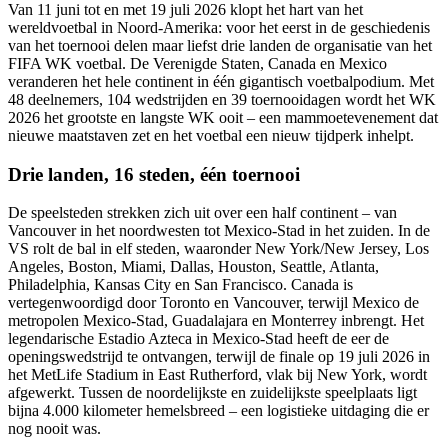
Van 11 juni tot en met 19 juli 2026 klopt het hart van het
wereldvoetbal in Noord-Amerika: voor het eerst in de geschiedenis
van het toernooi delen maar liefst drie landen de organisatie van het
FIFA WK voetbal. De Verenigde Staten, Canada en Mexico
veranderen het hele continent in één gigantisch voetbalpodium. Met
48 deelnemers, 104 wedstrijden en 39 toernooidagen wordt het WK
2026 het grootste en langste WK ooit – een mammoetevenement dat
nieuwe maatstaven zet en het voetbal een nieuw tijdperk inhelpt.
Drie landen, 16 steden, één toernooi
De speelsteden strekken zich uit over een half continent – van
Vancouver in het noordwesten tot Mexico-Stad in het zuiden. In de
VS rolt de bal in elf steden, waaronder New York/New Jersey, Los
Angeles, Boston, Miami, Dallas, Houston, Seattle, Atlanta,
Philadelphia, Kansas City en San Francisco. Canada is
vertegenwoordigd door Toronto en Vancouver, terwijl Mexico de
metropolen Mexico-Stad, Guadalajara en Monterrey inbrengt. Het
legendarische Estadio Azteca in Mexico-Stad heeft de eer de
openingswedstrijd te ontvangen, terwijl de finale op 19 juli 2026 in
het MetLife Stadium in East Rutherford, vlak bij New York, wordt
afgewerkt. Tussen de noordelijkste en zuidelijkste speelplaats ligt
bijna 4.000 kilometer hemelsbreed – een logistieke uitdaging die er
nog nooit was.