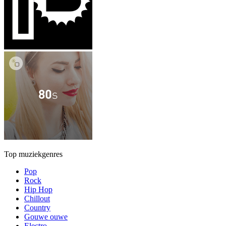
Top muziekgenres
Pop
Rock
Hip Hop
Chillout
Country
Gouwe ouwe
Electro