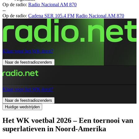
Op de radio:
Radio Nacional AM 870
-
-
Op de radio:
Cadena SER 105.4 FM
Radio Nacional AM 870
Klaar voor het WK-feest?
Naar de feestradiozenders
Klaar voor het WK-feest?
Naar de feestradiozenders
Huidige wedstrijden
Het WK voetbal 2026 – Een toernooi van
superlatieven in Noord-Amerika