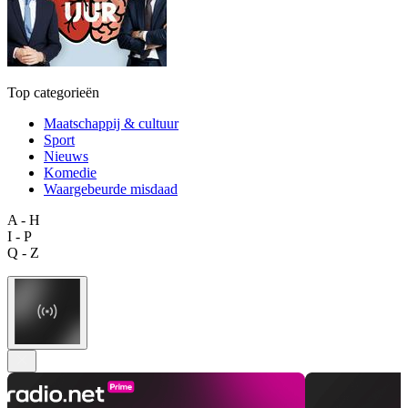
Top categorieën
Maatschappij & cultuur
Sport
Nieuws
Komedie
Waargebeurde misdaad
A - H
I - P
Q - Z