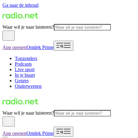
Ga naar de inhoud
Waar wil je naar luisteren?
App openen
Ontdek Prime
Topzenders
Podcasts
Live sport
In je buurt
Genres
Onderwerpen
Waar wil je naar luisteren?
App openen
Ontdek Prime