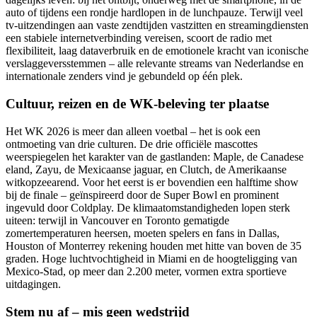
auto of tijdens een rondje hardlopen in de lunchpauze. Terwijl veel
tv-uitzendingen aan vaste zendtijden vastzitten en streamingdiensten
een stabiele internetverbinding vereisen, scoort de radio met
flexibiliteit, laag dataverbruik en de emotionele kracht van iconische
verslaggeversstemmen – alle relevante streams van Nederlandse en
internationale zenders vind je gebundeld op één plek.
Cultuur, reizen en de WK-beleving ter plaatse
Het WK 2026 is meer dan alleen voetbal – het is ook een
ontmoeting van drie culturen. De drie officiële mascottes
weerspiegelen het karakter van de gastlanden: Maple, de Canadese
eland, Zayu, de Mexicaanse jaguar, en Clutch, de Amerikaanse
witkopzeearend. Voor het eerst is er bovendien een halftime show
bij de finale – geïnspireerd door de Super Bowl en prominent
ingevuld door Coldplay. De klimaatomstandigheden lopen sterk
uiteen: terwijl in Vancouver en Toronto gematigde
zomertemperaturen heersen, moeten spelers en fans in Dallas,
Houston of Monterrey rekening houden met hitte van boven de 35
graden. Hoge luchtvochtigheid in Miami en de hoogteligging van
Mexico-Stad, op meer dan 2.200 meter, vormen extra sportieve
uitdagingen.
Stem nu af – mis geen wedstrijd