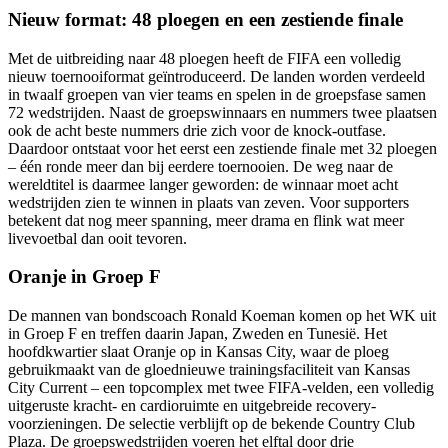
Nieuw format: 48 ploegen en een zestiende finale
Met de uitbreiding naar 48 ploegen heeft de FIFA een volledig
nieuw toernooiformat geïntroduceerd. De landen worden verdeeld
in twaalf groepen van vier teams en spelen in de groepsfase samen
72 wedstrijden. Naast de groepswinnaars en nummers twee plaatsen
ook de acht beste nummers drie zich voor de knock-outfase.
Daardoor ontstaat voor het eerst een zestiende finale met 32 ploegen
– één ronde meer dan bij eerdere toernooien. De weg naar de
wereldtitel is daarmee langer geworden: de winnaar moet acht
wedstrijden zien te winnen in plaats van zeven. Voor supporters
betekent dat nog meer spanning, meer drama en flink wat meer
livevoetbal dan ooit tevoren.
Oranje in Groep F
De mannen van bondscoach Ronald Koeman komen op het WK uit
in Groep F en treffen daarin Japan, Zweden en Tunesië. Het
hoofdkwartier slaat Oranje op in Kansas City, waar de ploeg
gebruikmaakt van de gloednieuwe trainingsfaciliteit van Kansas
City Current – een topcomplex met twee FIFA-velden, een volledig
uitgeruste kracht- en cardioruimte en uitgebreide recovery-
voorzieningen. De selectie verblijft op de bekende Country Club
Plaza. De groepswedstrijden voeren het elftal door drie