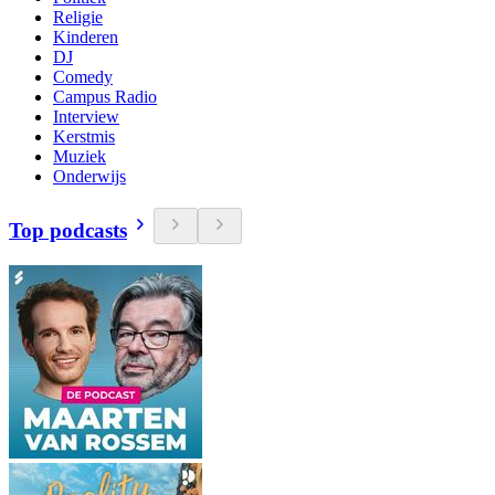
Religie
Kinderen
DJ
Comedy
Campus Radio
Interview
Kerstmis
Muziek
Onderwijs
Top podcasts