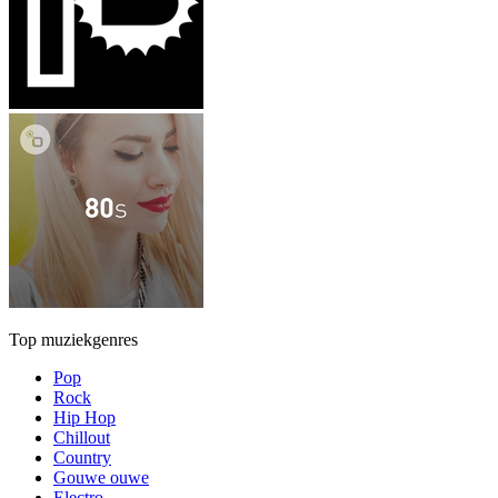
Top muziekgenres
Pop
Rock
Hip Hop
Chillout
Country
Gouwe ouwe
Electro