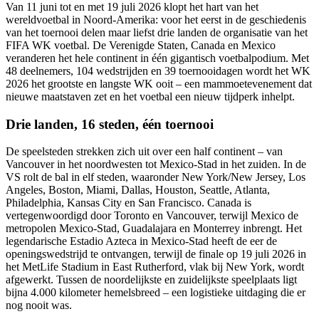
Van 11 juni tot en met 19 juli 2026 klopt het hart van het
wereldvoetbal in Noord-Amerika: voor het eerst in de geschiedenis
van het toernooi delen maar liefst drie landen de organisatie van het
FIFA WK voetbal. De Verenigde Staten, Canada en Mexico
veranderen het hele continent in één gigantisch voetbalpodium. Met
48 deelnemers, 104 wedstrijden en 39 toernooidagen wordt het WK
2026 het grootste en langste WK ooit – een mammoetevenement dat
nieuwe maatstaven zet en het voetbal een nieuw tijdperk inhelpt.
Drie landen, 16 steden, één toernooi
De speelsteden strekken zich uit over een half continent – van
Vancouver in het noordwesten tot Mexico-Stad in het zuiden. In de
VS rolt de bal in elf steden, waaronder New York/New Jersey, Los
Angeles, Boston, Miami, Dallas, Houston, Seattle, Atlanta,
Philadelphia, Kansas City en San Francisco. Canada is
vertegenwoordigd door Toronto en Vancouver, terwijl Mexico de
metropolen Mexico-Stad, Guadalajara en Monterrey inbrengt. Het
legendarische Estadio Azteca in Mexico-Stad heeft de eer de
openingswedstrijd te ontvangen, terwijl de finale op 19 juli 2026 in
het MetLife Stadium in East Rutherford, vlak bij New York, wordt
afgewerkt. Tussen de noordelijkste en zuidelijkste speelplaats ligt
bijna 4.000 kilometer hemelsbreed – een logistieke uitdaging die er
nog nooit was.