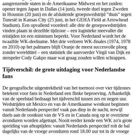
aangrenzende staten in de Amerikaanse Midwest en het zuiden:
opener tegen Japan in Dallas (14 juni), tweede duel tegen Zweden
in Houston (20 juni) en de afsluitende groepswedstrijd "thuis" tegen
Tunesië in Kansas City (25 juni, in het GEHA Field at Arrowhead
Stadium). Een opvallend voordeel: alle drie de groepswedstrijden
vinden plaats in dezelfde tijdzone – een logistieke meevaller die
reistijden tot een minimum beperkt. Voor Nederland wordt het de
twaalfde WK-deelname. Met drie verloren WK-finales (1974, 1978
en 2010) op het palmares blijft Oranje de meest succesvolle ploeg
zonder wereldtitel – een statistiek die aanvoerder Virgil van Dijk en
sterspeler Cody Gakpo maar wat graag zouden willen schrappen.
Tijdverschil: de grote uitdaging voor Nederlandse
fans
De geografische uitgestrektheid van het toernooi over vier tijdzones
betekent voor fans in Nederland een flinke beproeving. Afhankelijk
van de speelstad bedraagt het tijdverschil tussen zes en negen uur.
Wedstrijden uit Mexico en van de Amerikaanse westkust beginnen
vanuit Nederlands perspectief vaak pas diep in de nacht, terwijl
duels aan de oostkust van de VS en in Canada nog op te overziene
avonduren worden afgetrapt. Nooit eerder kende een WK zo'n grote
spreiding van aftraptijden: vanuit Nederlands perspectief rolt de bal
dagelijks van de vroege avonduren rond 18.00 uur tot in de vroege