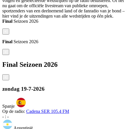
volgen en geselecteerde wedstrijden op de radio beluisteren. Of het
nu gaat om de officiële livestream van publieke omroepen,
sportzenders van een deelnemend land of de fanradio van je bond –
hier vind je de uitzendingen van alle wedstrijden op één plek.
Final
Seizoen
2026
<
Final
Seizoen
2026
<
Final
Seizoen
2026
<
zondag
19-7-2026
Spanje
Op de radio:
Cadena SER 105.4 FM
-
:
-
Argentinië