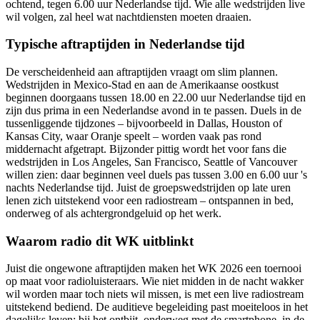
ochtend, tegen 6.00 uur Nederlandse tijd. Wie alle wedstrijden live
wil volgen, zal heel wat nachtdiensten moeten draaien.
Typische aftraptijden in Nederlandse tijd
De verscheidenheid aan aftraptijden vraagt om slim plannen.
Wedstrijden in Mexico-Stad en aan de Amerikaanse oostkust
beginnen doorgaans tussen 18.00 en 22.00 uur Nederlandse tijd en
zijn dus prima in een Nederlandse avond in te passen. Duels in de
tussenliggende tijdzones – bijvoorbeeld in Dallas, Houston of
Kansas City, waar Oranje speelt – worden vaak pas rond
middernacht afgetrapt. Bijzonder pittig wordt het voor fans die
wedstrijden in Los Angeles, San Francisco, Seattle of Vancouver
willen zien: daar beginnen veel duels pas tussen 3.00 en 6.00 uur 's
nachts Nederlandse tijd. Juist de groepswedstrijden op late uren
lenen zich uitstekend voor een radiostream – ontspannen in bed,
onderweg of als achtergrondgeluid op het werk.
Waarom radio dit WK uitblinkt
Juist die ongewone aftraptijden maken het WK 2026 een toernooi
op maat voor radioluisteraars. Wie niet midden in de nacht wakker
wil worden maar toch niets wil missen, is met een live radiostream
uitstekend bediend. De auditieve begeleiding past moeiteloos in het
dagelijks leven: bij het ontbijt, onderweg met de smartphone, in de