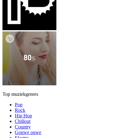
Top muziekgenres
Pop
Rock
Hip Hop
Chillout
Country
Gouwe ouwe
Electro