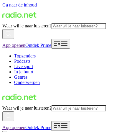
Ga naar de inhoud
Waar wil je naar luisteren?
App openen
Ontdek Prime
Topzenders
Podcasts
Live sport
In je buurt
Genres
Onderwerpen
Waar wil je naar luisteren?
App openen
Ontdek Prime