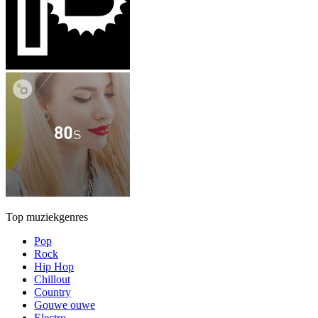
Top muziekgenres
Pop
Rock
Hip Hop
Chillout
Country
Gouwe ouwe
Electro