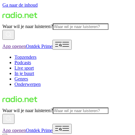
Ga naar de inhoud
Waar wil je naar luisteren?
App openen
Ontdek Prime
Topzenders
Podcasts
Live sport
In je buurt
Genres
Onderwerpen
Waar wil je naar luisteren?
App openen
Ontdek Prime