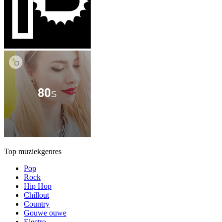
Top muziekgenres
Pop
Rock
Hip Hop
Chillout
Country
Gouwe ouwe
Electro