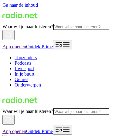
Ga naar de inhoud
Waar wil je naar luisteren?
App openen
Ontdek Prime
Topzenders
Podcasts
Live sport
In je buurt
Genres
Onderwerpen
Waar wil je naar luisteren?
App openen
Ontdek Prime