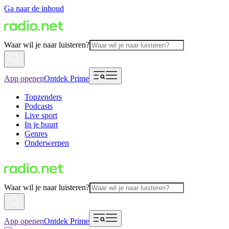
Ga naar de inhoud
Waar wil je naar luisteren?
App openen
Ontdek Prime
Topzenders
Podcasts
Live sport
In je buurt
Genres
Onderwerpen
Waar wil je naar luisteren?
App openen
Ontdek Prime