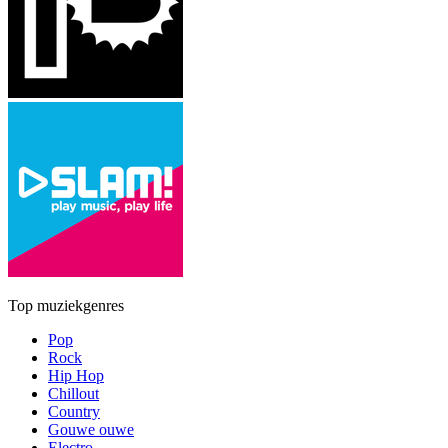
Top muziekgenres
Pop
Rock
Hip Hop
Chillout
Country
Gouwe ouwe
Electro