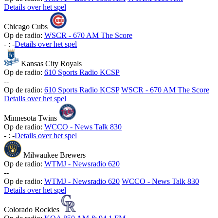
Details over het spel
Chicago Cubs
Op de radio:
WSCR - 670 AM The Score
-
:
-
Details over het spel
Kansas City Royals
Op de radio:
610 Sports Radio KCSP
-
-
Op de radio:
610 Sports Radio KCSP
WSCR - 670 AM The Score
Details over het spel
Minnesota Twins
Op de radio:
WCCO - News Talk 830
-
:
-
Details over het spel
Milwaukee Brewers
Op de radio:
WTMJ - Newsradio 620
-
-
Op de radio:
WTMJ - Newsradio 620
WCCO - News Talk 830
Details over het spel
Colorado Rockies