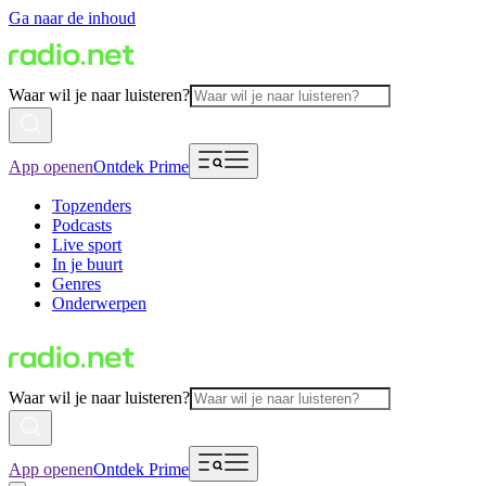
Ga naar de inhoud
Waar wil je naar luisteren?
App openen
Ontdek Prime
Topzenders
Podcasts
Live sport
In je buurt
Genres
Onderwerpen
Waar wil je naar luisteren?
App openen
Ontdek Prime