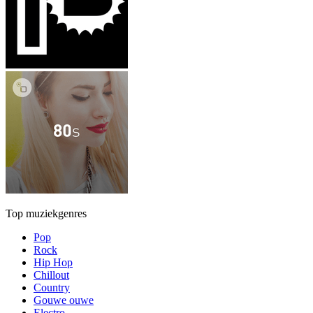
Top muziekgenres
Pop
Rock
Hip Hop
Chillout
Country
Gouwe ouwe
Electro