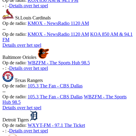
Op de radio:
KOA 850 AM & 94.1 FM
-
:
-
Details over het spel
St.Louis Cardinals
Op de radio:
KMOX - NewsRadio 1120 AM
-
-
Op de radio:
KMOX - NewsRadio 1120 AM
KOA 850 AM & 94.1
FM
Details over het spel
Baltimore Orioles
Op de radio:
WBZFM - The Sports Hub 98.5
-
:
-
Details over het spel
Texas Rangers
Op de radio:
105.3 The Fan - CBS Dallas
-
-
Op de radio:
105.3 The Fan - CBS Dallas
WBZFM - The Sports
Hub 98.5
Details over het spel
Detroit Tigers
Op de radio:
WXYT-FM - 97.1 The Ticket
-
:
-
Details over het spel