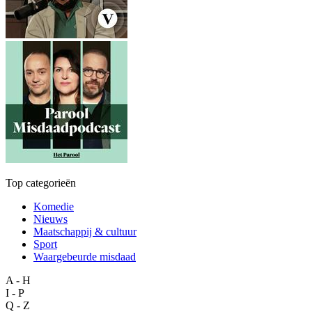
Top categorieën
Komedie
Nieuws
Maatschappij & cultuur
Sport
Waargebeurde misdaad
A - H
I - P
Q - Z