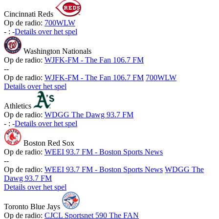
Cincinnati Reds
Op de radio:
700WLW
-
:
-
Details over het spel
Washington Nationals
Op de radio:
WJFK-FM - The Fan 106.7 FM
-
-
Op de radio:
WJFK-FM - The Fan 106.7 FM
700WLW
Details over het spel
Athletics
Op de radio:
WDGG The Dawg 93.7 FM
-
:
-
Details over het spel
Boston Red Sox
Op de radio:
WEEI 93.7 FM - Boston Sports News
-
-
Op de radio:
WEEI 93.7 FM - Boston Sports News
WDGG The
Dawg 93.7 FM
Details over het spel
Toronto Blue Jays
Op de radio:
CJCL Sportsnet 590 The FAN