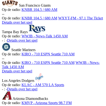
San Francisco Giants
Op de radio:
KNBR 104.5 / 680 AM
-
-
Op de radio:
KNBR 104.5 / 680 AM
WXYT-FM - 97.1 The Ticket
Details over het spel
Tampa Bay Rays
Op de radio:
WWJB - News-Talk 1450 AM
-
:
-
Details over het spel
Seattle Mariners
Op de radio:
KIRO - 710 ESPN Seattle 710 AM
-
-
Op de radio:
KIRO - 710 ESPN Seattle 710 AM
WWJB - News-
Talk 1450 AM
Details over het spel
Los Angeles Dodgers
Op de radio:
KLAC - AM 570 LA Sports
-
:
-
Details over het spel
Arizona Diamondbacks
Op de radio:
KMVP - Arizona Sports 98.7 FM