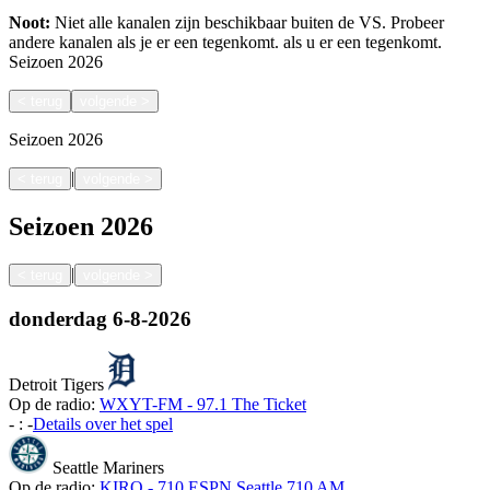
Noot:
Niet alle kanalen zijn beschikbaar buiten de VS. Probeer
andere kanalen als je er een tegenkomt.
als u er een tegenkomt.
Seizoen
2026
<
terug
volgende
>
Seizoen
2026
|
<
terug
volgende
>
Seizoen
2026
|
<
terug
volgende
>
donderdag
6-8-2026
Detroit Tigers
Op de radio:
WXYT-FM - 97.1 The Ticket
-
:
-
Details over het spel
Seattle Mariners
Op de radio:
KIRO - 710 ESPN Seattle 710 AM