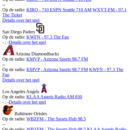
-
-
Op de radio:
KIRO - 710 ESPN Seattle 710 AM
WXYT-FM - 97.1
The Ticket
Details over het spel
San Diego Padres
Op de radio:
KWFN - 97.3 The Fan
-
:
-
Details over het spel
Arizona Diamondbacks
Op de radio:
KMVP - Arizona Sports 98.7 FM
-
-
Op de radio:
KMVP - Arizona Sports 98.7 FM
KWFN - 97.3 The
Fan
Details over het spel
Los Angeles Angels
Op de radio:
KLAA Angels Radio AM 830
-
:
-
Details over het spel
Baltimore Orioles
Op de radio:
WBZFM - The Sports Hub 98.5
-
-
Op de radio:
WBZFM - The Sports Hub 98.5
KLAA Angels Radio