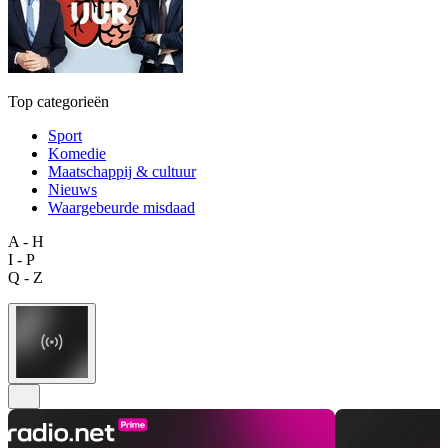
Top categorieën
Sport
Komedie
Maatschappij & cultuur
Nieuws
Waargebeurde misdaad
A - H
I - P
Q - Z