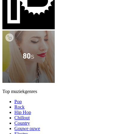
Top muziekgenres
Pop
Rock
Hip Hop
Chillout
Country
Gouwe ouwe
Electro