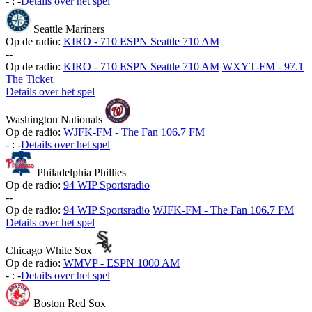
-
:
-
Details over het spel
Seattle Mariners
Op de radio:
KIRO - 710 ESPN Seattle 710 AM
-
-
Op de radio:
KIRO - 710 ESPN Seattle 710 AM
WXYT-FM - 97.1
The Ticket
Details over het spel
Washington Nationals
Op de radio:
WJFK-FM - The Fan 106.7 FM
-
:
-
Details over het spel
Philadelphia Phillies
Op de radio:
94 WIP Sportsradio
-
-
Op de radio:
94 WIP Sportsradio
WJFK-FM - The Fan 106.7 FM
Details over het spel
Chicago White Sox
Op de radio:
WMVP - ESPN 1000 AM
-
:
-
Details over het spel
Boston Red Sox