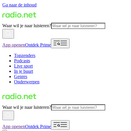
Ga naar de inhoud
Waar wil je naar luisteren?
App openen
Ontdek Prime
Topzenders
Podcasts
Live sport
In je buurt
Genres
Onderwerpen
Waar wil je naar luisteren?
App openen
Ontdek Prime