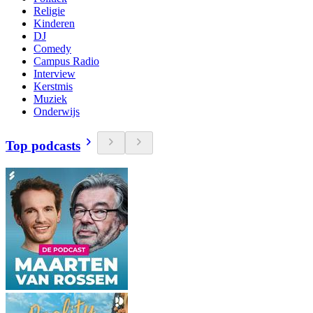
Religie
Kinderen
DJ
Comedy
Campus Radio
Interview
Kerstmis
Muziek
Onderwijs
Top podcasts