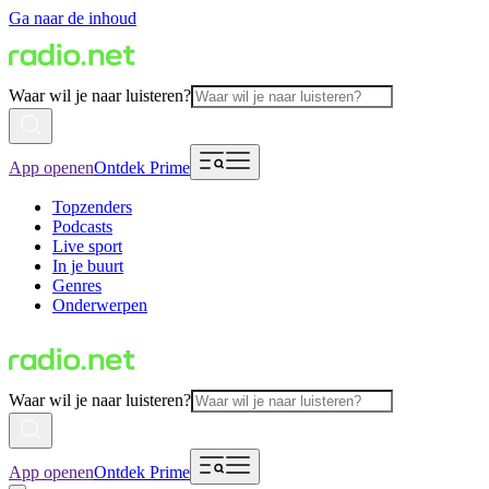
Ga naar de inhoud
Waar wil je naar luisteren?
App openen
Ontdek Prime
Topzenders
Podcasts
Live sport
In je buurt
Genres
Onderwerpen
Waar wil je naar luisteren?
App openen
Ontdek Prime