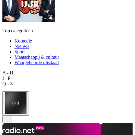
Top categorieën
Komedie
Nieuws
Sport
Maatschappij & cultuur
Waargebeurde misdaad
A - H
I - P
Q - Z