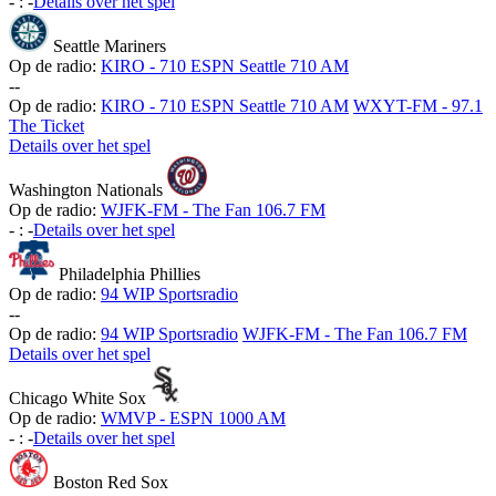
-
:
-
Details over het spel
Seattle Mariners
Op de radio:
KIRO - 710 ESPN Seattle 710 AM
-
-
Op de radio:
KIRO - 710 ESPN Seattle 710 AM
WXYT-FM - 97.1
The Ticket
Details over het spel
Washington Nationals
Op de radio:
WJFK-FM - The Fan 106.7 FM
-
:
-
Details over het spel
Philadelphia Phillies
Op de radio:
94 WIP Sportsradio
-
-
Op de radio:
94 WIP Sportsradio
WJFK-FM - The Fan 106.7 FM
Details over het spel
Chicago White Sox
Op de radio:
WMVP - ESPN 1000 AM
-
:
-
Details over het spel
Boston Red Sox