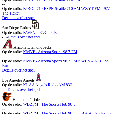
-
-
Op de radio:
KIRO - 710 ESPN Seattle 710 AM
WXYT-FM - 97.1
The Ticket
Details over het spel
San Diego Padres
Op de radio:
KWFN - 97.3 The Fan
-
:
-
Details over het spel
Arizona Diamondbacks
Op de radio:
KMVP - Arizona Sports 98.7 FM
-
-
Op de radio:
KMVP - Arizona Sports 98.7 FM
KWFN - 97.3 The
Fan
Details over het spel
Los Angeles Angels
Op de radio:
KLAA Angels Radio AM 830
-
:
-
Details over het spel
Baltimore Orioles
Op de radio:
WBZFM - The Sports Hub 98.5
-
-
Op de radio:
WBZFM - The Sports Hub 98.5
KLAA Angels Radio