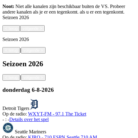
Noot:
Niet alle kanalen zijn beschikbaar buiten de VS. Probeer
andere kanalen als je er een tegenkomt.
als u er een tegenkomt.
Seizoen
2026
<
terug
volgende
>
Seizoen
2026
|
<
terug
volgende
>
Seizoen
2026
|
<
terug
volgende
>
donderdag
6-8-2026
Detroit Tigers
Op de radio:
WXYT-FM - 97.1 The Ticket
-
:
-
Details over het spel
Seattle Mariners
Op de radio:
KIRO - 710 ESPN Seattle 710 AM