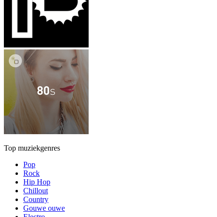
Top muziekgenres
Pop
Rock
Hip Hop
Chillout
Country
Gouwe ouwe
Electro