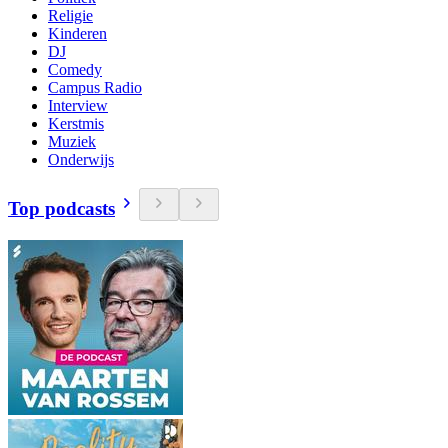
Religie
Kinderen
DJ
Comedy
Campus Radio
Interview
Kerstmis
Muziek
Onderwijs
Top podcasts