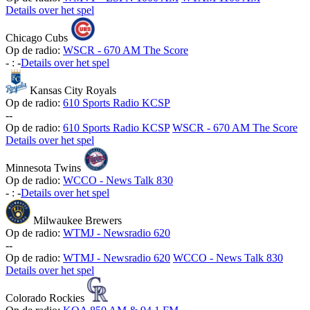
Details over het spel
Chicago Cubs
Op de radio:
WSCR - 670 AM The Score
-
:
-
Details over het spel
Kansas City Royals
Op de radio:
610 Sports Radio KCSP
-
-
Op de radio:
610 Sports Radio KCSP
WSCR - 670 AM The Score
Details over het spel
Minnesota Twins
Op de radio:
WCCO - News Talk 830
-
:
-
Details over het spel
Milwaukee Brewers
Op de radio:
WTMJ - Newsradio 620
-
-
Op de radio:
WTMJ - Newsradio 620
WCCO - News Talk 830
Details over het spel
Colorado Rockies