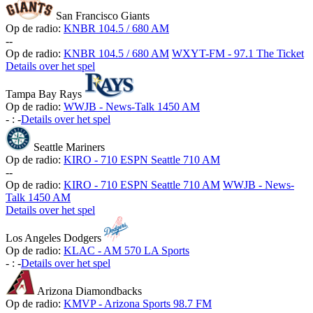
San Francisco Giants
Op de radio:
KNBR 104.5 / 680 AM
-
-
Op de radio:
KNBR 104.5 / 680 AM
WXYT-FM - 97.1 The Ticket
Details over het spel
Tampa Bay Rays
Op de radio:
WWJB - News-Talk 1450 AM
-
:
-
Details over het spel
Seattle Mariners
Op de radio:
KIRO - 710 ESPN Seattle 710 AM
-
-
Op de radio:
KIRO - 710 ESPN Seattle 710 AM
WWJB - News-
Talk 1450 AM
Details over het spel
Los Angeles Dodgers
Op de radio:
KLAC - AM 570 LA Sports
-
:
-
Details over het spel
Arizona Diamondbacks
Op de radio:
KMVP - Arizona Sports 98.7 FM