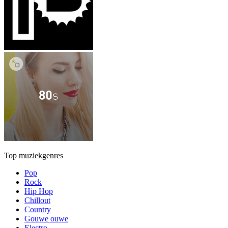
Top muziekgenres
Pop
Rock
Hip Hop
Chillout
Country
Gouwe ouwe
Electro