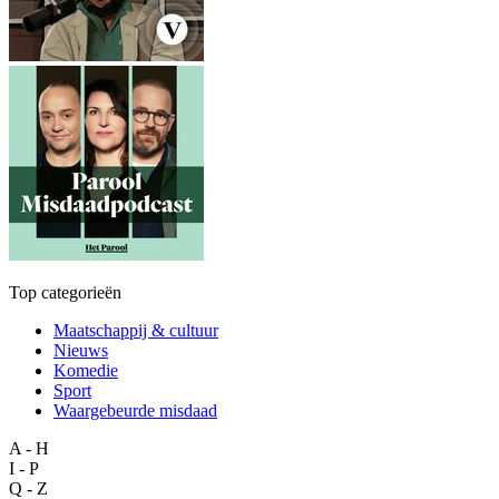
Top categorieën
Maatschappij & cultuur
Nieuws
Komedie
Sport
Waargebeurde misdaad
A - H
I - P
Q - Z