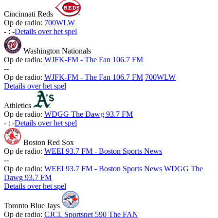
Cincinnati Reds
Op de radio:
700WLW
-
:
-
Details over het spel
Washington Nationals
Op de radio:
WJFK-FM - The Fan 106.7 FM
-
-
Op de radio:
WJFK-FM - The Fan 106.7 FM
700WLW
Details over het spel
Athletics
Op de radio:
WDGG The Dawg 93.7 FM
-
:
-
Details over het spel
Boston Red Sox
Op de radio:
WEEI 93.7 FM - Boston Sports News
-
-
Op de radio:
WEEI 93.7 FM - Boston Sports News
WDGG The
Dawg 93.7 FM
Details over het spel
Toronto Blue Jays
Op de radio:
CJCL Sportsnet 590 The FAN