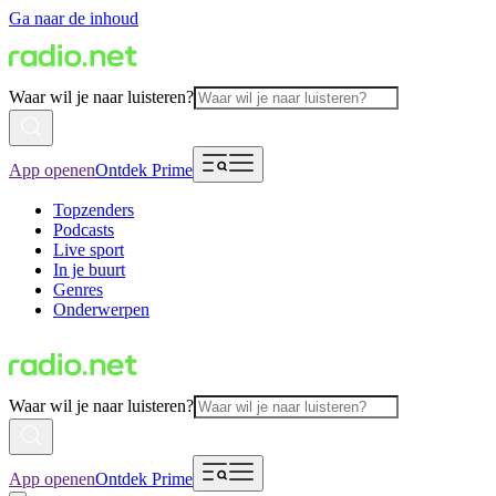
Ga naar de inhoud
Waar wil je naar luisteren?
App openen
Ontdek Prime
Topzenders
Podcasts
Live sport
In je buurt
Genres
Onderwerpen
Waar wil je naar luisteren?
App openen
Ontdek Prime