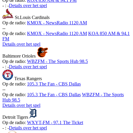
Op de radio:
KOA 850 AM & 94.1 FM
-
:
-
Details over het spel
St.Louis Cardinals
Op de radio:
KMOX - NewsRadio 1120 AM
-
-
Op de radio:
KMOX - NewsRadio 1120 AM
KOA 850 AM & 94.1
FM
Details over het spel
Baltimore Orioles
Op de radio:
WBZFM - The Sports Hub 98.5
-
:
-
Details over het spel
Texas Rangers
Op de radio:
105.3 The Fan - CBS Dallas
-
-
Op de radio:
105.3 The Fan - CBS Dallas
WBZFM - The Sports
Hub 98.5
Details over het spel
Detroit Tigers
Op de radio:
WXYT-FM - 97.1 The Ticket
-
:
-
Details over het spel