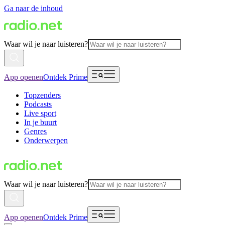
Ga naar de inhoud
Waar wil je naar luisteren?
App openen
Ontdek Prime
Topzenders
Podcasts
Live sport
In je buurt
Genres
Onderwerpen
Waar wil je naar luisteren?
App openen
Ontdek Prime