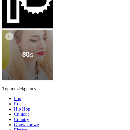
Top muziekgenres
Pop
Rock
Hip Hop
Chillout
Country
Gouwe ouwe
Electro