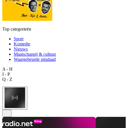
Top categorieën
Sport
Komedie
Nieuws
Maatschappij & cultuur
Waargebeurde misdaad
A - H
I - P
Q - Z