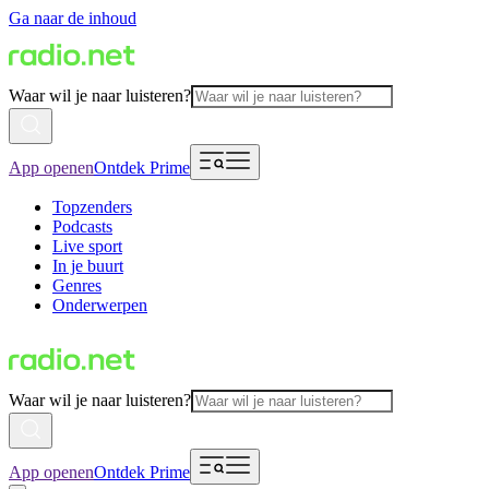
Ga naar de inhoud
Waar wil je naar luisteren?
App openen
Ontdek Prime
Topzenders
Podcasts
Live sport
In je buurt
Genres
Onderwerpen
Waar wil je naar luisteren?
App openen
Ontdek Prime