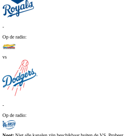
-
Op de radio:
vs
-
Op de radio:
Noot:
Niet alle kanalen zijn beschikbaar buiten de VS. Probeer