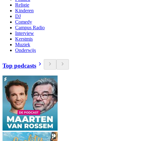
Religie
Kinderen
DJ
Comedy
Campus Radio
Interview
Kerstmis
Muziek
Onderwijs
Top podcasts