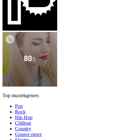
Top muziekgenres
Pop
Rock
Hip Hop
Chillout
Country
Gouwe ouwe
Electro