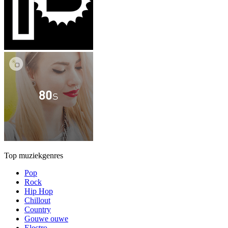
Top muziekgenres
Pop
Rock
Hip Hop
Chillout
Country
Gouwe ouwe
Electro