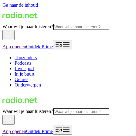
Ga naar de inhoud
Waar wil je naar luisteren?
App openen
Ontdek Prime
Topzenders
Podcasts
Live sport
In je buurt
Genres
Onderwerpen
Waar wil je naar luisteren?
App openen
Ontdek Prime